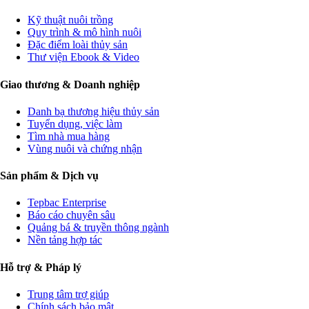
Kỹ thuật nuôi trồng
Quy trình & mô hình nuôi
Đặc điểm loài thủy sản
Thư viện Ebook & Video
Giao thương & Doanh nghiệp
Danh bạ thương hiệu thủy sản
Tuyển dụng, việc làm
Tìm nhà mua hàng
Vùng nuôi và chứng nhận
Sản phẩm & Dịch vụ
Tepbac Enterprise
Báo cáo chuyên sâu
Quảng bá & truyền thông ngành
Nền tảng hợp tác
Hỗ trợ & Pháp lý
Trung tâm trợ giúp
Chính sách bảo mật