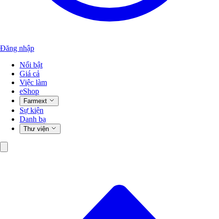
Đăng nhập
Nổi bật
Giá cả
Việc làm
eShop
Farmext
Sự kiện
Danh bạ
Thư viện