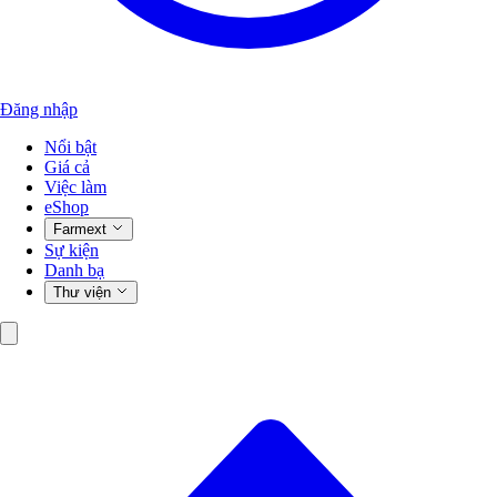
Đăng nhập
Nổi bật
Giá cả
Việc làm
eShop
Farmext
Sự kiện
Danh bạ
Thư viện