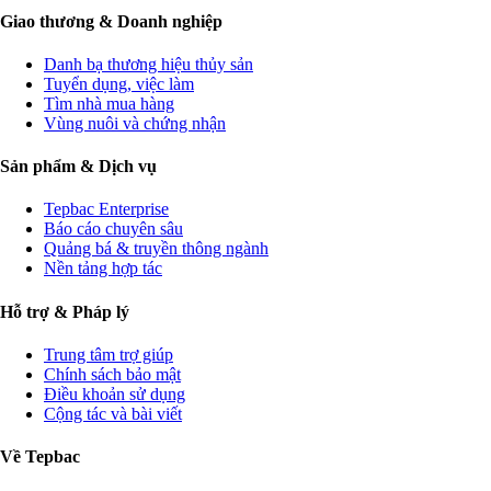
Giao thương & Doanh nghiệp
Danh bạ thương hiệu thủy sản
Tuyển dụng, việc làm
Tìm nhà mua hàng
Vùng nuôi và chứng nhận
Sản phẩm & Dịch vụ
Tepbac Enterprise
Báo cáo chuyên sâu
Quảng bá & truyền thông ngành
Nền tảng hợp tác
Hỗ trợ & Pháp lý
Trung tâm trợ giúp
Chính sách bảo mật
Điều khoản sử dụng
Cộng tác và bài viết
Về Tepbac