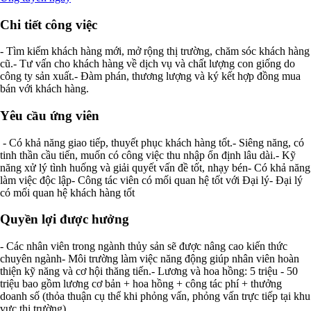
Chi tiết công việc
- Tìm kiếm khách hàng mới, mở rộng thị trường, chăm sóc khách hàng
cũ.- Tư vấn cho khách hàng về dịch vụ và chất lượng con giống do
công ty sản xuất.- Đàm phán, thương lượng và ký kết hợp đồng mua
bán với khách hàng.
Yêu cầu ứng viên
- Có khả năng giao tiếp, thuyết phục khách hàng tốt.- Siêng năng, có
tinh thần cầu tiến, muốn có công việc thu nhập ổn định lâu dài.- Kỹ
năng xử lý tình huống và giải quyết vấn đề tốt, nhạy bén- Có khả năng
làm việc độc lập- Công tác viên có mối quan hệ tốt với Đại lý- Đại lý
có mối quan hệ khách hàng tốt
Quyền lợi được hưởng
- Các nhân viên trong ngành thủy sản sẽ được nâng cao kiến thức
chuyên ngành- Môi trường làm việc năng động giúp nhân viên hoàn
thiện kỹ năng và cơ hội thăng tiến.- Lương và hoa hồng: 5 triệu - 50
triệu bao gồm lương cơ bản + hoa hồng + công tác phí + thưởng
doanh số (thỏa thuận cụ thể khi phỏng vấn, phỏng vấn trực tiếp tại khu
vực thị trường).