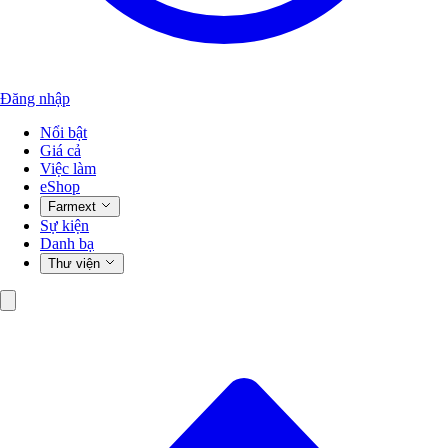
Đăng nhập
Nổi bật
Giá cả
Việc làm
eShop
Farmext
Sự kiện
Danh bạ
Thư viện