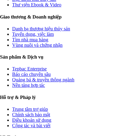
Thư viện Ebook & Video
Giao thương & Doanh nghiệp
Danh bạ thương hiệu thủy sản
Tuyển dụng, việc làm
Tìm nhà mua hàng
Vùng nuôi và chứng nhận
Sản phẩm & Dịch vụ
Tepbac Enterprise
Báo cáo chuyên sâu
Quảng bá & truyền thông ngành
Nền tảng hợp tác
Hỗ trợ & Pháp lý
Trung tâm trợ giúp
Chính sách bảo mật
Điều khoản sử dụng
Cộng tác và bài viết