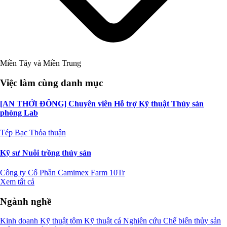
Miền Tây và Miền Trung
Việc làm cùng danh mục
[AN THỚI ĐÔNG] Chuyên viên Hỗ trợ Kỹ thuật Thủy sản
phòng Lab
Tép Bạc
Thỏa thuận
Kỹ sư Nuôi trồng thủy sản
Công ty Cổ Phần Camimex Farm
10Tr
Xem tất cả
Ngành nghề
Kinh doanh
Kỹ thuật tôm
Kỹ thuật cá
Nghiên cứu
Chế biến thủy sản