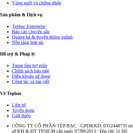
Vùng nuôi và chứng nhận
Sản phẩm & Dịch vụ
Tepbac Enterprise
Báo cáo chuyên sâu
Quảng bá & truyền thông ngành
Nền tảng hợp tác
Hỗ trợ & Pháp lý
Trung tâm trợ giúp
Chính sách bảo mật
Điều khoản sử dụng
Cộng tác và bài viết
Về Tepbac
Liên hệ
Tuyển dụng
Giới thiệu
CÔNG TY CỔ PHẦN TÉP BẠC · GPDKKD: 0312448735 do
sở KH & ĐT TP.HCM cấp ngày 07/09/2013 · Địa chỉ: 11 Hồ