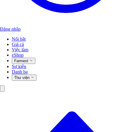
Đăng nhập
Nổi bật
Giá cả
Việc làm
eShop
Farmext
Sự kiện
Danh bạ
Thư viện