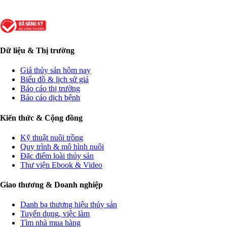
Dữ liệu & Thị trường
Giá thủy sản hôm nay
Biểu đồ & lịch sử giá
Báo cáo thị trường
Báo cáo dịch bệnh
Kiến thức & Cộng đồng
Kỹ thuật nuôi trồng
Quy trình & mô hình nuôi
Đặc điểm loài thủy sản
Thư viện Ebook & Video
Giao thương & Doanh nghiệp
Danh bạ thương hiệu thủy sản
Tuyển dụng, việc làm
Tìm nhà mua hàng