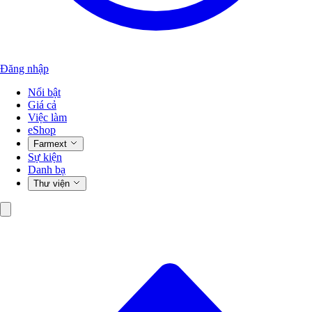
Đăng nhập
Nổi bật
Giá cả
Việc làm
eShop
Farmext
Sự kiện
Danh bạ
Thư viện