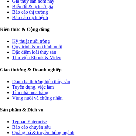
Giá thủy sản hôm nay
Biểu đồ & lịch sử giá
Báo cáo thị trường
Báo cáo dịch bệnh
Kiến thức & Cộng đồng
Kỹ thuật nuôi trồng
Quy trình & mô hình nuôi
Đặc điểm loài thủy sản
Thư viện Ebook & Video
Giao thương & Doanh nghiệp
Danh bạ thương hiệu thủy sản
Tuyển dụng, việc làm
Tìm nhà mua hàng
Vùng nuôi và chứng nhận
Sản phẩm & Dịch vụ
Tepbac Enterprise
Báo cáo chuyên sâu
Quảng bá & truyền thông ngành