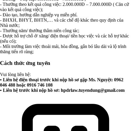
- Thưởng theo kết quả công việc: 2.000.000Đ – 7.000.000Đ ( Căn cứ
vào kết quả công việc);
- Đào tạo, hướng dẫn nghiệp vụ miễn phí.
- BHXH, BHYT, BHTN,… và các chế độ khác theo quy định của
Nhà nước;
- Thưởng năm/ thưởng thâm niên công tác;
- Được hỗ trợ chỗ ở/ xăng/ điện thoại/ tiền học việc và các hỗ trợ khác
(nếu có);
- Môi trường làm việc thoải mái, hòa đồng, gắn bó lâu dài và lộ trình
thăng tiến rõ ràng;
Cách thức ứng tuyển
Vui lòng liên hệ:
• Liên hệ điện thoại trước khi nộp hồ sơ gặp Ms. Nguyệt: 0962
046 488 hoặc 0916 746 108
• Liên hệ trước khi nộp hồ sơ:
hpdrlaw.tuyendung@gmail.com