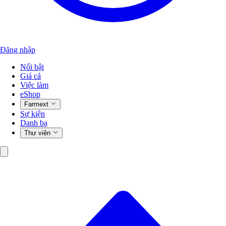
Đăng nhập
Nổi bật
Giá cả
Việc làm
eShop
Farmext
Sự kiện
Danh bạ
Thư viện