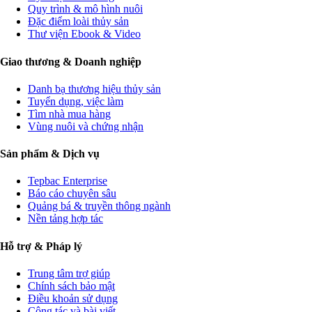
Quy trình & mô hình nuôi
Đặc điểm loài thủy sản
Thư viện Ebook & Video
Giao thương & Doanh nghiệp
Danh bạ thương hiệu thủy sản
Tuyển dụng, việc làm
Tìm nhà mua hàng
Vùng nuôi và chứng nhận
Sản phẩm & Dịch vụ
Tepbac Enterprise
Báo cáo chuyên sâu
Quảng bá & truyền thông ngành
Nền tảng hợp tác
Hỗ trợ & Pháp lý
Trung tâm trợ giúp
Chính sách bảo mật
Điều khoản sử dụng
Cộng tác và bài viết