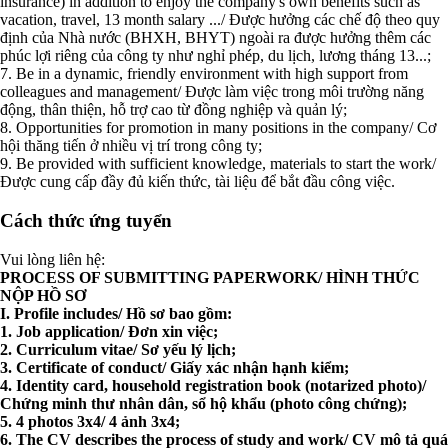
insurance) in addition to enjoy the company's own benefits such as
vacation, travel, 13 month salary .../ Được hưởng các chế độ theo quy
định của Nhà nước (BHXH, BHYT) ngoài ra được hưởng thêm các
phúc lợi riêng của công ty như nghỉ phép, du lịch, lương tháng 13...;
7. Be in a dynamic, friendly environment with high support from
colleagues and management/ Được làm việc trong môi trường năng
động, thân thiện, hỗ trợ cao từ đồng nghiệp và quản lý;
8. Opportunities for promotion in many positions in the company/ Cơ
hội thăng tiến ở nhiều vị trí trong công ty;
9. Be provided with sufficient knowledge, materials to start the work/
Được cung cấp đầy đủ kiến thức, tài liệu để bắt đầu công việc.
Cách thức ứng tuyển
Vui lòng liên hệ:
PROCESS OF SUBMITTING PAPERWORK/ HÌNH THỨC
NỘP HỒ SƠ
I. Profile includes/ Hồ sơ bao gồm:
1. Job application/ Đơn xin việc;
2. Curriculum vitae/ Sơ yếu lý lịch;
3. Certificate of conduct/ Giấy xác nhận hạnh kiểm;
4. Identity card, household registration book (notarized photo)/
Chứng minh thư nhân dân, sổ hộ khẩu (photo công chứng);
5. 4 photos 3x4/ 4 ảnh 3x4;
6. The CV describes the process of study and work/ CV mô tả quá