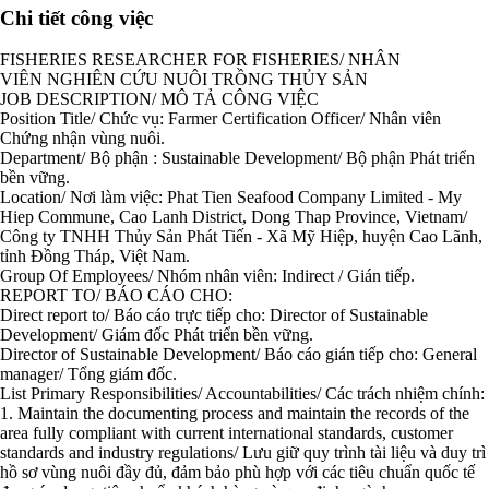
Chi tiết công việc
FISHERIES RESEARCHER FOR FISHERIES/ NHÂN
VIÊN NGHIÊN CỨU NUÔI TRỒNG THỦY SẢN
JOB DESCRIPTION/ MÔ TẢ CÔNG VIỆC
Position Title/ Chức vụ: Farmer Certification Officer/ Nhân viên
Chứng nhận vùng nuôi.
Department/ Bộ phận : Sustainable Development/ Bộ phận Phát triển
bền vững.
Location/ Nơi làm việc: Phat Tien Seafood Company Limited - My
Hiep Commune, Cao Lanh District, Dong Thap Province, Vietnam/
Công ty TNHH Thủy Sản Phát Tiến - Xã Mỹ Hiệp, huyện Cao Lãnh,
tỉnh Đồng Tháp, Việt Nam.
Group Of Employees/ Nhóm nhân viên: Indirect / Gián tiếp.
REPORT TO/ BÁO CÁO CHO:
Direct report to/ Báo cáo trực tiếp cho: Director of Sustainable
Development/ Giám đốc Phát triển bền vững.
Director of Sustainable Development/ Báo cáo gián tiếp cho: General
manager/ Tổng giám đốc.
List Primary Responsibilities/ Accountabilities/ Các trách nhiệm chính:
1. Maintain the documenting process and maintain the records of the
area fully compliant with current international standards, customer
standards and industry regulations/ Lưu giữ quy trình tài liệu và duy trì
hồ sơ vùng nuôi đầy đủ, đảm bảo phù hợp với các tiêu chuẩn quốc tế