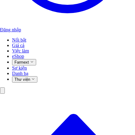
Đăng nhập
Nổi bật
Giá cả
Việc làm
eShop
Farmext
Sự kiện
Danh bạ
Thư viện