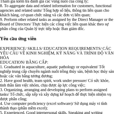
Tham gia kiểm tra đánh giá các vùng nuôi của công ty;
8. To aggregate data and related information for customers, functional
agencies and related units/ Tổng hợp số liệu, thông tin liên quan cho
khách hàng, cơ quan chức năng và các đơn vị liên quan;
9. Perform other related tasks as assigned by the Direct Manager or the
Board of Directors/ Thực hiện các công việc liên quan khác theo sự
phân công của Quản lý trực tiếp hoặc Ban giám đốc.
Yêu cầu ứng viên
EXPERIENCE/ SKILLS/ EDUCATION REQUIREMENTS/ CÁC
YÊU CẦU VỀ KINH NGHIỆM, KỸ NĂNG VÀ TRÌNH ĐỘ VĂN
HÓA
EDUCATION/ BẰNG CẤP:
1. Graduated in aquaculture, aquatic pathology or equivalent/ Tốt
nghiệp trung cấp chuyên ngành nuôi trồng thủy sản, bệnh học thủy sản
hoặc các văn bằng tương đương;
2. Have good health, team spirit, work under pressure/ Có sức khỏe,
tinh thần làm việc nhóm, chịu được áp lực công việc;
3. Organizing, arranging and developing plans to perform assigned
tasks/ Tổ chức, sắp xếp và xây dựng kế hoạch để thực hiện nhiệm vụ
được phân công;
4. Use computer proficiency (excel software)/ Sử dụng máy vi tính
thành thạo (phần mềm excel);
5. Experienced, Good interpersonal skills, Speaking and writing