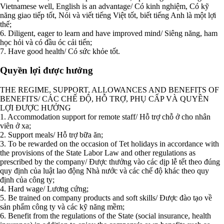
Vietnamese well, English is an advantage/ Có kinh nghiệm, Có kỹ
năng giao tiếp tốt, Nói và viết tiếng Việt tốt, biết tiếng Anh là một lợi
thế;
6. Diligent, eager to learn and have improved mind/ Siêng năng, ham
học hỏi và có đầu óc cải tiến;
7. Have good health/ Có sức khỏe tốt.
Quyền lợi được hưởng
THE REGIME, SUPPORT, ALLOWANCES AND BENEFITS OF
BENEFITS/ CÁC CHẾ ĐỘ, HỖ TRỢ, PHỤ CẤP VÀ QUYỀN
LỢI ĐƯỢC HƯỞNG
1. Accommodation support for remote staff/ Hỗ trợ chỗ ở cho nhân
viên ở xa;
2. Support meals/ Hỗ trợ bữa ăn;
3. To be rewarded on the occasion of Tet holidays in accordance with
the provisions of the State Labor Law and other regulations as
prescribed by the company/ Được thưởng vào các dịp lễ tết theo đúng
quy định của luật lao động Nhà nước và các chế độ khác theo quy
định của công ty;
4. Hard wage/ Lương cứng;
5. Be trained on company products and soft skills/ Được đào tạo về
sản phẩm công ty và các kỹ năng mềm;
6. Benefit from the regulations of the State (social insurance, health