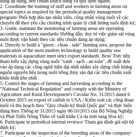
đang áp dụng, tiêu chuẩn khách hàng và quy định ngành;
2. Coordinate the training of staff and workers in farming areas on
special topics as required by the periodical quality management
program/ Phối hợp đào tạo nhân viên, công nhân vùng nuôi về các
chuyên đề theo yêu cầu chương trình quản lý chất lượng nuôi định kỳ;
3. Guide, maintain the monitoring of farming areas are operating
according to current standards/ Hướng dẫn, duy trì việc giám sát vùng
nuôi được vận hành theo các tiêu chuẩn đang áp dụng;
4. Directly to build a "green - clean - safe" farming area, propose the
application of the most modern technology to build quality raw
materials in aquaculture meet strict export standards. Best/ Trực tiếp
tham kiến xây dựng vùng nuôi "xanh - sạch - an toàn", đề xuất đưa
vào áp dụng các công nghệ hiện đại nhất nhằm xây dựng chất lượng
nguồn nguyên liệu trong nuôi trồng thủy sản đạt các tiêu chuẩn xuất
khẩu khắt khe nhất .
5. Control the stages of farming and harvesting according to the
"National Technical Regulation" and comply with the Ministry of
Agriculture and Rural Development's Circular No. 31/2015 dated 6
October 2015 on export of catfish to USA./ Kiểm soát các công đoạn
nuôi và thu hoạch theo "Quy chuẩn kỹ thuật Quốc gia" và thực hiện
đúng theo Thông tư 31/2015 ngày 06/10/2015 của Bộ Nông Nghiệp
và Phát Triển Nông Thôn về xuất khẩu Cá da trơn sang Hoa kỳ;
6. Participate in periodical internal reviews/ Tham gia đánh giá nội bộ
định kỳ;
7. Participate in the inspection of the breeding areas of the company/