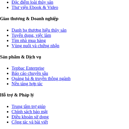
Đặc điểm loài thủy sản
Thư viện Ebook & Video
Giao thương & Doanh nghiệp
Danh bạ thương hiệu thủy sản
Tuyển dụng, việc làm
Tìm nhà mua hàng
Vùng nuôi và chứng nhận
Sản phẩm & Dịch vụ
Tepbac Enterprise
Báo cáo chuyên sâu
Quảng bá & truyền thông ngành
Nền tảng hợp tác
Hỗ trợ & Pháp lý
Trung tâm trợ giúp
Chính sách bảo mật
Điều khoản sử dụng
Cộng tác và bài viết