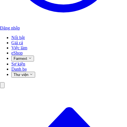
Đăng nhập
Nổi bật
Giá cả
Việc làm
eShop
Farmext
Sự kiện
Danh bạ
Thư viện