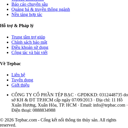
Báo cáo chuyên sâu
Quảng bá & truyền thông ngành
Nền tảng hợp tác
Hỗ trợ & Pháp lý
Trung tâm trợ giúp
Chính sách bảo mật
Điều khoản sử dụng
Cộng tác và bài viết
Về Tepbac
Liên hệ
Tuyển dụng
Giới thiệu
CÔNG TY CỔ PHẦN TÉP BẠC · GPDKKD: 0312448735 do
sở KH & ĐT TP.HCM cấp ngày 07/09/2013 · Địa chỉ: 11 Hồ
Xuân Hương, Xuân Hòa, TP. HCM · Email:
info@tepbac.com
·
Điện thoại: 0888834988
© 2026 Tepbac.com - Cổng kết nối thông tin thủy sản. All rights
reserved.