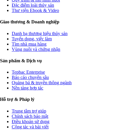
Đặc điểm loài thủy sản
Thư viện Ebook & Video
Giao thương & Doanh nghiệp
Danh bạ thương hiệu thủy sản
Tuyển dụng, việc làm
Tìm nhà mua hàng
Vùng nuôi và chứng nhận
Sản phẩm & Dịch vụ
Tepbac Enterprise
Báo cáo chuyên sâu
Quảng bá & truyền thông ngành
Nền tảng hợp tác
Hỗ trợ & Pháp lý
Trung tâm trợ giúp
Chính sách bảo mật
Điều khoản sử dụng
Cộng tác và bài viết