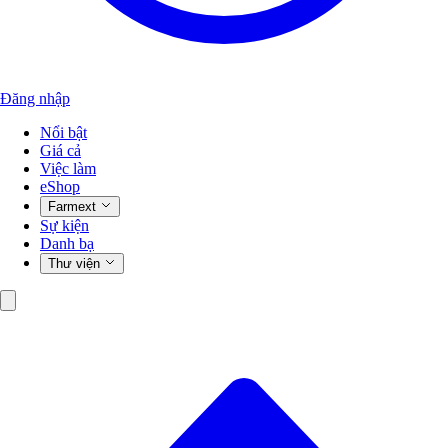
Đăng nhập
Nổi bật
Giá cả
Việc làm
eShop
Farmext
Sự kiện
Danh bạ
Thư viện