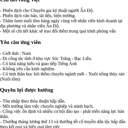
- Phiên dịch cho Chuyên gia kỹ thuật người Ấn Độ.
- Phiên dịch văn bản, tài liệu, hiện trường.
- Thăm farm nuôi tôm hàng ngày cùng với nhân viên kinh doanh tại
địa phương và nhân viên Ấn Độ.
- Một số chi tiết khác sẽ trao đổi thêm trong quá trình phỏng vấn
Yêu cầu ứng viên
- Giới tính : Nam
- Đi công tác tỉnh ở khu vực Sóc Trăng - Bạc Liêu.
- Có khả năng hiểu và giao tiếp Tiếng Anh
- Không yêu cầu kinh nghiệm.
- Có tinh thần học hỏi thêm chuyên ngành mới – Nuôi trồng thủy sản
(Nuôi tôm)
Quyền lợi được hưởng
- Thu nhập theo thỏa thuận hấp dẫn.
- Môi trường làm việc chuyên nghiệp và minh bạch.
- Công việc ổn định và nhiều cơ hội đào tạo - phát triển năng lực bản
thân.
- Thưởng tháng lương thứ 13 và thưởng tết cổ truyền dân tộc hấp dẫn
theo kết quả và hiệu quả làm việc