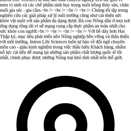
men vi sinh và các chế phẩm sinh học trong nuôi trồng thủy sản, chăn
nuôi gia súc - gia cầm.<br /> <br /> <br /> <br /> Chúng tôi tập trung
nghiên cứu các giải pháp xử lý môi trường cũng như cải thiện sức
khỏe vật nuôi với sản phẩm đa dạng được Bà con Nông dân ở mọi nơi
ứng dụng rộng rãi vì sứ mạng cung cấp thực phẩm an toàn nhất cho
sức khỏe con người.<br /> <br /> <br /> <br /> Với bề dày hơn Hai
Thập kỷ, mục tiêu phát triển nền Nông nghiệp bền vững và thân thiện
với môi trường, Intron Life Sciences luôn tự hào về đội ngũ chuyên
môn cao - giàu kinh nghiệm trong việc thấu hiểu Khách hàng, nhằm
nỗ lực cải tiến để mang lại những sản phẩm chất lượng quốc tế tốt
nhất, chinh phục được những Nông trại khó tính nhất trên thế giới.