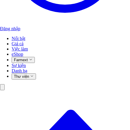
Đăng nhập
Nổi bật
Giá cả
Việc làm
eShop
Farmext
Sự kiện
Danh bạ
Thư viện