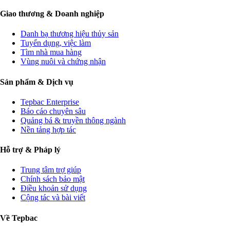
Giao thương & Doanh nghiệp
Danh bạ thương hiệu thủy sản
Tuyển dụng, việc làm
Tìm nhà mua hàng
Vùng nuôi và chứng nhận
Sản phẩm & Dịch vụ
Tepbac Enterprise
Báo cáo chuyên sâu
Quảng bá & truyền thông ngành
Nền tảng hợp tác
Hỗ trợ & Pháp lý
Trung tâm trợ giúp
Chính sách bảo mật
Điều khoản sử dụng
Cộng tác và bài viết
Về Tepbac