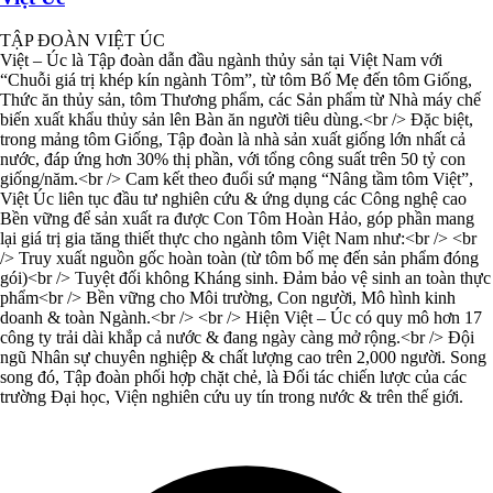
TẬP ĐOÀN VIỆT ÚC
Việt – Úc là Tập đoàn dẫn đầu ngành thủy sản tại Việt Nam với
“Chuỗi giá trị khép kín ngành Tôm”, từ tôm Bố Mẹ đến tôm Giống,
Thức ăn thủy sản, tôm Thương phẩm, các Sản phẩm từ Nhà máy chế
biến xuất khẩu thủy sản lên Bàn ăn người tiêu dùng.<br /> Đặc biệt,
trong mảng tôm Giống, Tập đoàn là nhà sản xuất giống lớn nhất cả
nước, đáp ứng hơn 30% thị phần, với tổng công suất trên 50 tỷ con
giống/năm.<br /> Cam kết theo đuổi sứ mạng “Nâng tầm tôm Việt”,
Việt Úc liên tục đầu tư nghiên cứu & ứng dụng các Công nghệ cao
Bền vững để sản xuất ra được Con Tôm Hoàn Hảo, góp phần mang
lại giá trị gia tăng thiết thực cho ngành tôm Việt Nam như:<br /> <br
/> Truy xuất nguồn gốc hoàn toàn (từ tôm bố mẹ đến sản phẩm đóng
gói)<br /> Tuyệt đối không Kháng sinh. Đảm bảo vệ sinh an toàn thực
phẩm<br /> Bền vững cho Môi trường, Con người, Mô hình kinh
doanh & toàn Ngành.<br /> <br /> Hiện Việt – Úc có quy mô hơn 17
công ty trải dài khắp cả nước & đang ngày càng mở rộng.<br /> Đội
ngũ Nhân sự chuyên nghiệp & chất lượng cao trên 2,000 người. Song
song đó, Tập đoàn phối hợp chặt chẻ, là Đối tác chiến lược của các
trường Đại học, Viện nghiên cứu uy tín trong nước & trên thế giới.