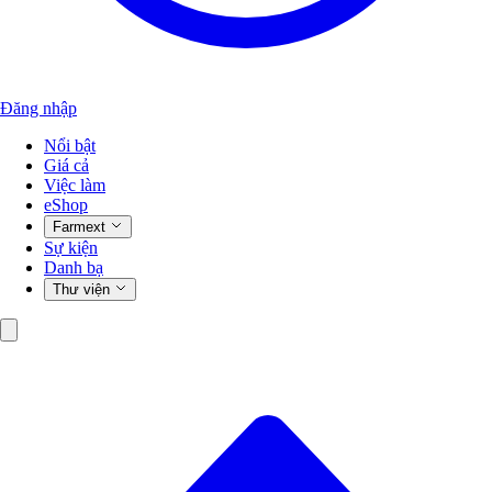
Đăng nhập
Nổi bật
Giá cả
Việc làm
eShop
Farmext
Sự kiện
Danh bạ
Thư viện