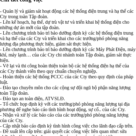
- Quản lý và giám sát hoạt động các hệ thống điện trung và hạ thế các
Cty trong toàn Tập đoàn.
- Lên kế hoạch, hạ thế, dự trù vật tư và triển khai hệ thống điện cho
những dự án mới của tập đoàn.
- Lên chương trình bảo trì bảo dưỡng định kỳ các hệ thống điện trung
và hạ thế của các Cty và triển khai cho các trưởng/phó phòng năng
lượng địa phương thực hiện, giám sát thực hiện.
- Lên chương trình bảo trì bảo dưỡng định kỳ các Máy Phát Điện, máy
khí, máy lạnh… của các Cty chi nhánh toàn Tập đoàn, giám sát thực
hiện.
- Vẽ lại và thi công hoàn thiện toàn bộ các hệ thống điện hạ thế của
các Cty thành viên theo quy chuẩn chuyên nghiệp.
- Hoàn thiện các hệ thống PCCC của các Cty theo quy định của pháp
luật.
- Đào tạo chuyên môn cho các cộng sự đội ngũ bộ phận năng lượng
toàn Tập đoàn.
- Đào tạo an toàn điện, ATVSLĐ.
- Tổ chức họp định kỳ với các trưởng/phó phòng năng lượng tại địa
phương để nghe báo cáo tình hình hoạt động, sự cố.. của các Cty.
- Nhận và xử lý các báo cáo của các trưởng/phó phòng năng lượng
của các Cty.
- Cập nhật báo cáo định kỳ tình hình công việc cho lãnh đạo cấp trên.
- Đề xuất lên cấp trên: giải quyết các công việc liên quan như: sửa