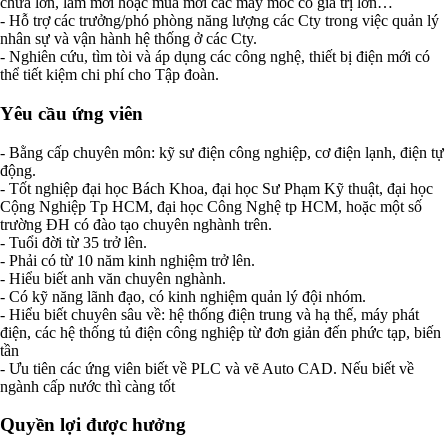
chữa lớn, làm mới hoặc mua mới các máy móc có giá trị lớn…
- Hỗ trợ các trưởng/phó phòng năng lượng các Cty trong việc quản lý
nhân sự và vận hành hệ thống ở các Cty.
- Nghiên cứu, tìm tòi và áp dụng các công nghệ, thiết bị điện mới có
thể tiết kiệm chi phí cho Tập đoàn.
Yêu cầu ứng viên
- Bằng cấp chuyên môn: kỹ sư điện công nghiệp, cơ điện lạnh, điện tự
động.
- Tốt nghiệp đại học Bách Khoa, đại học Sư Phạm Kỹ thuật, đại học
Cộng Nghiệp Tp HCM, đại học Công Nghệ tp HCM, hoặc một số
trường ĐH có đào tạo chuyên nghành trên.
- Tuổi đời từ 35 trở lên.
- Phải có từ 10 năm kinh nghiệm trở lên.
- Hiểu biết anh văn chuyên nghành.
- Có kỹ năng lãnh đạo, có kinh nghiệm quản lý đội nhóm.
- Hiểu biết chuyên sâu về: hệ thống điện trung và hạ thế, máy phát
điện, các hệ thống tủ điện công nghiệp từ đơn giản đến phức tạp, biến
tần
- Ưu tiên các ứng viên biết về PLC và vẽ Auto CAD. Nếu biết về
ngành cấp nước thì càng tốt
Quyền lợi được hưởng