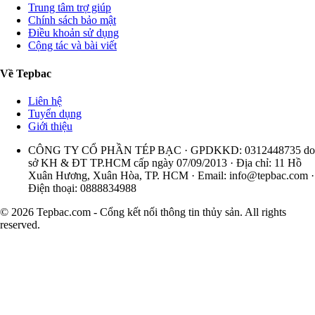
Trung tâm trợ giúp
Chính sách bảo mật
Điều khoản sử dụng
Cộng tác và bài viết
Về Tepbac
Liên hệ
Tuyển dụng
Giới thiệu
CÔNG TY CỔ PHẦN TÉP BẠC · GPDKKD: 0312448735 do
sở KH & ĐT TP.HCM cấp ngày 07/09/2013 · Địa chỉ: 11 Hồ
Xuân Hương, Xuân Hòa, TP. HCM · Email:
info@tepbac.com
·
Điện thoại: 0888834988
© 2026 Tepbac.com - Cổng kết nối thông tin thủy sản. All rights
reserved.