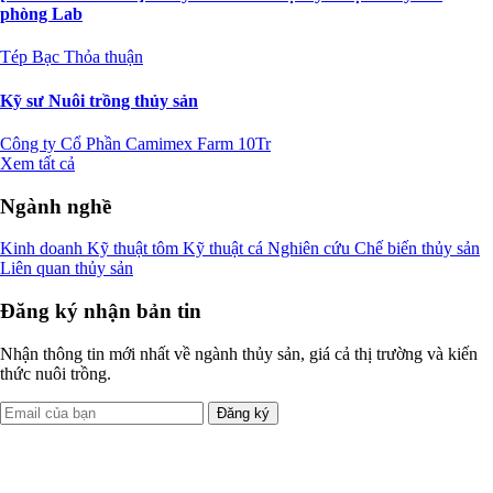
phòng Lab
Tép Bạc
Thỏa thuận
Kỹ sư Nuôi trồng thủy sản
Công ty Cổ Phần Camimex Farm
10Tr
Xem tất cả
Ngành nghề
Kinh doanh
Kỹ thuật tôm
Kỹ thuật cá
Nghiên cứu
Chế biến thủy sản
Liên quan thủy sản
Đăng ký nhận bản tin
Nhận thông tin mới nhất về ngành thủy sản, giá cả thị trường và kiến
thức nuôi trồng.
Đăng ký