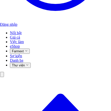
Đăng nhập
Nổi bật
Giá cả
Việc làm
eShop
Farmext
Sự kiện
Danh bạ
Thư viện