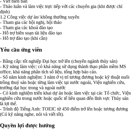
- Viết biên bản
- Thảo luân và làm việc trực tiếp với các chuyên gia (khi được chỉ
định)
1.2 Công việc dự án/ không thường xuyên
- Tham gia các hội nghị, hội thảo
- Tham gia các khoá đào tạo
- Hỗ trợ biên soạn tài liệu đào tạo
- Hỗ trợ đào tạo (khi cần)
Yêu cầu ứng viên
- Bằng cấp: tốt nghiệp Đại học trở lên (chuyên ngành thủy sản)
- Kỹ năng làm việc: có khả năng sử dụng thành thạo phần mềm MS
office, khả năng phân tích số liệu, tổng hợp báo cáo.
- Số năm kinh nghiệm: 3 năm ở vị trí tương đương hoặc kỹ thuật nuôi
trồng thuỷ sản hoặc từng làm việc tại nước ngoài, Viện nghiên cứu,
trường đại học trong và ngoài nước
- Có kinh nghiệm triển khai dự án hoặc làm việc tại các Tổ chức, Viện
nghiên cứu trong nước hoặc quốc tế liên quan đến lĩnh vực Thủy sản
là lợi thế.
- Trình độ Tiếng Anh: TOEIC từ 450 điểm trở lên hoặc tương đương
(Có kỹ năng nghe, nói và viết tốt).
Quyền lợi được hưởng