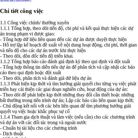
Chi tiết công việc
1.1 Công việc chính/ thường xuyên
1.1.1 Tổng hợp, theo dõi tiến độ, chi phí và kết quả thực hiện các dự
án trong phạm vi được giao:
- Tổng hợp dữ liệu liên quan đến các dự án được duyệt thực hiện
- Hỗ trợ lập kế hoạch đề xuất về nội dung hoạt động, chi phí, thời gian
và tiến độ cho các dự án trước khi thực hiện
- Theo dõi, đôn đốc tiến độ triển khai.
1.1.2 Tổng hợp báo cáo đánh giá định kỳ theo qui định và đột xuất
- Tổng hợp thông tin diễn tiến dự án để phân tích và cập nhật các báo
cáo theo qui định hoặc đột xuất
- Theo dõi, phân tích và đánh giá dữ liệu dự án
1.1.3 Phát hiện kịp thời và tìm hướng giải quyết cho từng vụ việc phát
triển hay cải thiện các giai đoạn nghiên cứu, hoạt động của dự án:
- Theo dõi để phát hiện kịp thời những thay đổi cần thiết hoặc những
bất thường trong tiến trình dự án; Lập các báo cáo liên quan kịp thời;
- Chủ động kết nối với các bên liên quan để tìm phương hướng giải
quyết vụ việc hoặc khắc phục sự cố
1.1.4 Tham gia dịch thuật và làm việc (nếu cần) cho các chương trình
và dự án với các đối tác trong và ngoài nước
- Chuẩn bị tài liệu cho các chương trình
- Dịch thuật