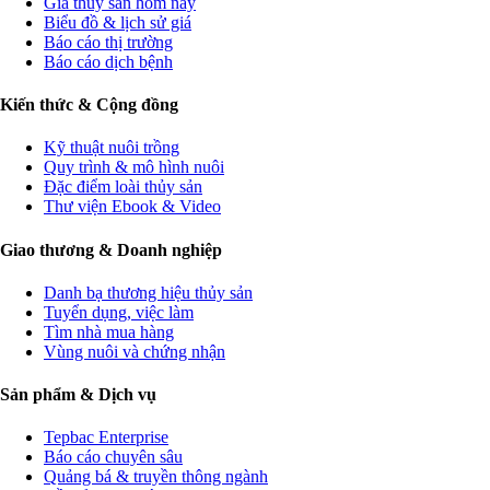
Giá thủy sản hôm nay
Biểu đồ & lịch sử giá
Báo cáo thị trường
Báo cáo dịch bệnh
Kiến thức & Cộng đồng
Kỹ thuật nuôi trồng
Quy trình & mô hình nuôi
Đặc điểm loài thủy sản
Thư viện Ebook & Video
Giao thương & Doanh nghiệp
Danh bạ thương hiệu thủy sản
Tuyển dụng, việc làm
Tìm nhà mua hàng
Vùng nuôi và chứng nhận
Sản phẩm & Dịch vụ
Tepbac Enterprise
Báo cáo chuyên sâu
Quảng bá & truyền thông ngành