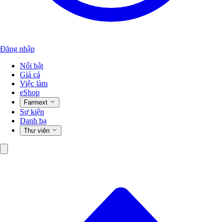
Đăng nhập
Nổi bật
Giá cả
Việc làm
eShop
Farmext
Sự kiện
Danh bạ
Thư viện