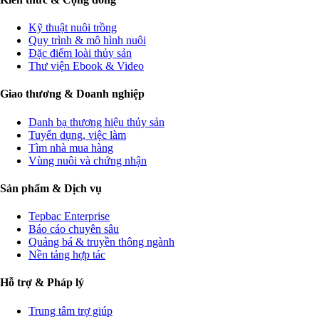
Kỹ thuật nuôi trồng
Quy trình & mô hình nuôi
Đặc điểm loài thủy sản
Thư viện Ebook & Video
Giao thương & Doanh nghiệp
Danh bạ thương hiệu thủy sản
Tuyển dụng, việc làm
Tìm nhà mua hàng
Vùng nuôi và chứng nhận
Sản phẩm & Dịch vụ
Tepbac Enterprise
Báo cáo chuyên sâu
Quảng bá & truyền thông ngành
Nền tảng hợp tác
Hỗ trợ & Pháp lý
Trung tâm trợ giúp