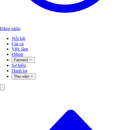
Đăng nhập
Nổi bật
Giá cả
Việc làm
eShop
Farmext
Sự kiện
Danh bạ
Thư viện