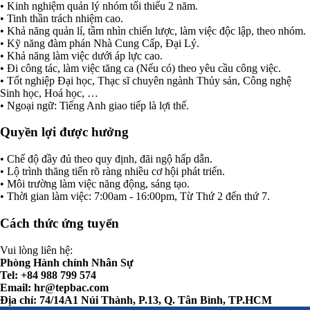
• Kinh nghiệm quản lý nhóm tối thiểu 2 năm.
• Tinh thần trách nhiệm cao.
• Khả năng quản lí, tầm nhìn chiến lược, làm việc độc lập, theo nhóm.
• Kỹ năng đàm phán Nhà Cung Cấp, Đại Lý.
• Khả năng làm việc dưới áp lực cao.
• Đi công tác, làm việc tăng ca (Nếu có) theo yêu cầu công việc.
• Tốt nghiệp Đại học, Thạc sĩ chuyên ngành Thủy sản, Công nghệ
Sinh học, Hoá học, …
• Ngoại ngữ: Tiếng Anh giao tiếp là lợi thế.
Quyền lợi được hưởng
• Chế độ đầy đủ theo quy định, đãi ngộ hấp dẫn.
• Lộ trình thăng tiến rõ ràng nhiều cơ hội phát triển.
• Môi trường làm việc năng động, sáng tạo.
• Thời gian làm việc: 7:00am - 16:00pm, Từ Thứ 2 đến thứ 7.
Cách thức ứng tuyển
Vui lòng liên hệ:
Phòng Hành chính Nhân Sự
Tel: +84 988 799 574
Email:
hr@tepbac.com
Địa chỉ: 74/14A1 Núi Thành, P.13, Q. Tân Bình, TP.HCM