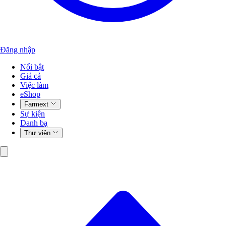
Đăng nhập
Nổi bật
Giá cả
Việc làm
eShop
Farmext
Sự kiện
Danh bạ
Thư viện