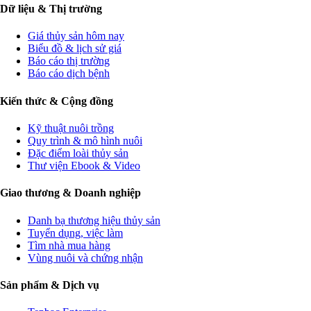
Dữ liệu & Thị trường
Giá thủy sản hôm nay
Biểu đồ & lịch sử giá
Báo cáo thị trường
Báo cáo dịch bệnh
Kiến thức & Cộng đồng
Kỹ thuật nuôi trồng
Quy trình & mô hình nuôi
Đặc điểm loài thủy sản
Thư viện Ebook & Video
Giao thương & Doanh nghiệp
Danh bạ thương hiệu thủy sản
Tuyển dụng, việc làm
Tìm nhà mua hàng
Vùng nuôi và chứng nhận
Sản phẩm & Dịch vụ