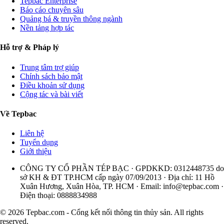
Tepbac Enterprise
Báo cáo chuyên sâu
Quảng bá & truyền thông ngành
Nền tảng hợp tác
Hỗ trợ & Pháp lý
Trung tâm trợ giúp
Chính sách bảo mật
Điều khoản sử dụng
Cộng tác và bài viết
Về Tepbac
Liên hệ
Tuyển dụng
Giới thiệu
CÔNG TY CỔ PHẦN TÉP BẠC · GPDKKD: 0312448735 do
sở KH & ĐT TP.HCM cấp ngày 07/09/2013 · Địa chỉ: 11 Hồ
Xuân Hương, Xuân Hòa, TP. HCM · Email:
info@tepbac.com
·
Điện thoại: 0888834988
© 2026 Tepbac.com - Cổng kết nối thông tin thủy sản. All rights
reserved.