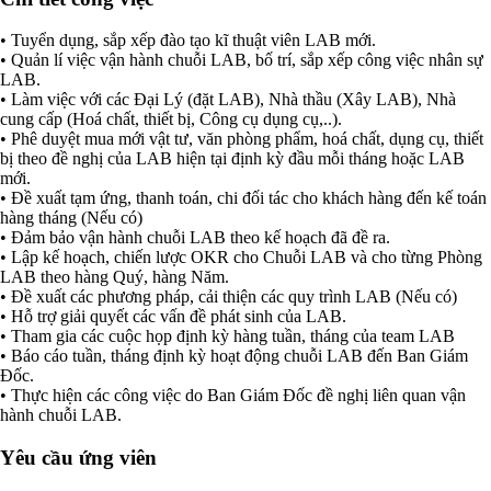
• Tuyển dụng, sắp xếp đào tạo kĩ thuật viên LAB mới.
• Quản lí việc vận hành chuỗi LAB, bố trí, sắp xếp công việc nhân sự
LAB.
• Làm việc với các Đại Lý (đặt LAB), Nhà thầu (Xây LAB), Nhà
cung cấp (Hoá chất, thiết bị, Công cụ dụng cụ,..).
• Phê duyệt mua mới vật tư, văn phòng phẩm, hoá chất, dụng cụ, thiết
bị theo đề nghị của LAB hiện tại định kỳ đầu mỗi tháng hoặc LAB
mới.
• Đề xuất tạm ứng, thanh toán, chi đối tác cho khách hàng đến kế toán
hàng tháng (Nếu có)
• Đảm bảo vận hành chuỗi LAB theo kế hoạch đã đề ra.
• Lập kế hoạch, chiến lược OKR cho Chuỗi LAB và cho từng Phòng
LAB theo hàng Quý, hàng Năm.
• Đề xuất các phương pháp, cải thiện các quy trình LAB (Nếu có)
• Hỗ trợ giải quyết các vấn đề phát sinh của LAB.
• Tham gia các cuộc họp định kỳ hàng tuần, tháng của team LAB
• Báo cáo tuần, tháng định kỳ hoạt động chuỗi LAB đến Ban Giám
Đốc.
• Thực hiện các công việc do Ban Giám Đốc đề nghị liên quan vận
hành chuỗi LAB.
Yêu cầu ứng viên