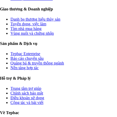
Giao thương & Doanh nghiệp
Danh bạ thương hiệu thủy sản
Tuyển dụng, việc làm
Tìm nhà mua hàng
Vùng nuôi và chứng nhận
Sản phẩm & Dịch vụ
Tepbac Enterprise
Báo cáo chuyên sâu
Quảng bá & truyền thông ngành
Nền tảng hợp tác
Hỗ trợ & Pháp lý
Trung tâm trợ giúp
Chính sách bảo mật
Điều khoản sử dụng
Cộng tác và bài viết
Về Tepbac