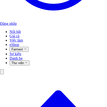
Đăng nhập
Nổi bật
Giá cả
Việc làm
eShop
Farmext
Sự kiện
Danh bạ
Thư viện