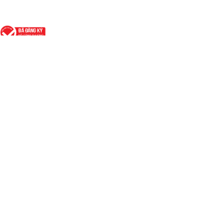
Dữ liệu & Thị trường
Giá thủy sản hôm nay
Biểu đồ & lịch sử giá
Báo cáo thị trường
Báo cáo dịch bệnh
Kiến thức & Cộng đồng
Kỹ thuật nuôi trồng
Quy trình & mô hình nuôi
Đặc điểm loài thủy sản
Thư viện Ebook & Video
Giao thương & Doanh nghiệp
Danh bạ thương hiệu thủy sản
Tuyển dụng, việc làm