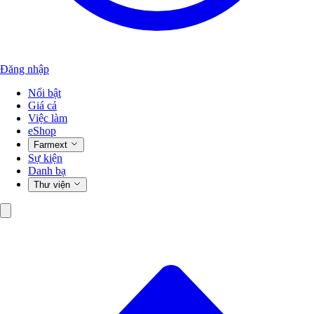
Đăng nhập
Nổi bật
Giá cả
Việc làm
eShop
Farmext
Sự kiện
Danh bạ
Thư viện