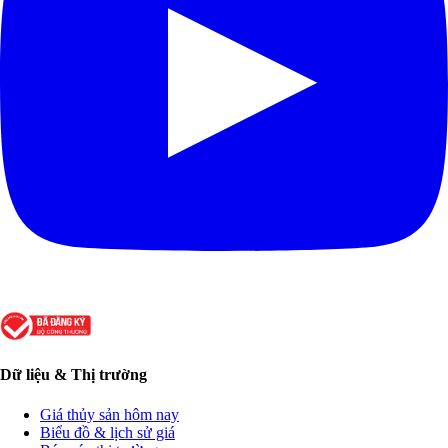
Dữ liệu & Thị trường
Giá thủy sản hôm nay
Biểu đồ & lịch sử giá