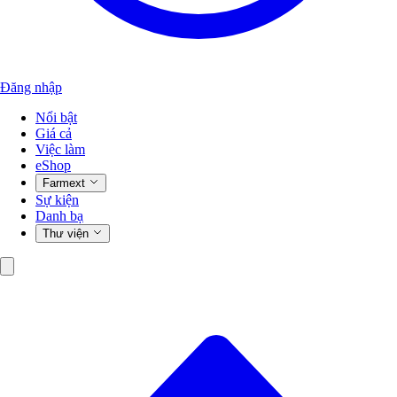
Đăng nhập
Nổi bật
Giá cả
Việc làm
eShop
Farmext
Sự kiện
Danh bạ
Thư viện