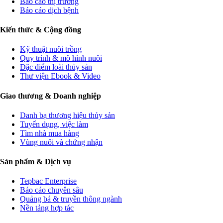
Báo cáo thị trường
Báo cáo dịch bệnh
Kiến thức & Cộng đồng
Kỹ thuật nuôi trồng
Quy trình & mô hình nuôi
Đặc điểm loài thủy sản
Thư viện Ebook & Video
Giao thương & Doanh nghiệp
Danh bạ thương hiệu thủy sản
Tuyển dụng, việc làm
Tìm nhà mua hàng
Vùng nuôi và chứng nhận
Sản phẩm & Dịch vụ
Tepbac Enterprise
Báo cáo chuyên sâu
Quảng bá & truyền thông ngành
Nền tảng hợp tác