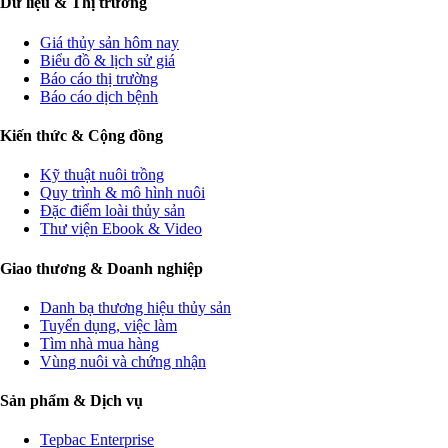
Dữ liệu & Thị trường
Giá thủy sản hôm nay
Biểu đồ & lịch sử giá
Báo cáo thị trường
Báo cáo dịch bệnh
Kiến thức & Cộng đồng
Kỹ thuật nuôi trồng
Quy trình & mô hình nuôi
Đặc điểm loài thủy sản
Thư viện Ebook & Video
Giao thương & Doanh nghiệp
Danh bạ thương hiệu thủy sản
Tuyển dụng, việc làm
Tìm nhà mua hàng
Vùng nuôi và chứng nhận
Sản phẩm & Dịch vụ
Tepbac Enterprise