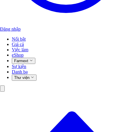
Đăng nhập
Nổi bật
Giá cả
Việc làm
eShop
Farmext
Sự kiện
Danh bạ
Thư viện