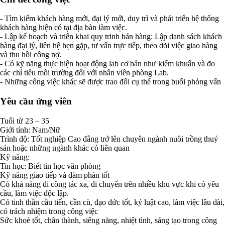
- Tìm kiếm khách hàng mới, đại lý mới, duy trì và phát triển hệ thống
khách hàng hiện có tại địa bàn làm việc.
- Lập kế hoạch và triển khai quy trinh bán hàng: Lập danh sách khách
hàng đại lý, liên hệ hẹn gặp, tư vấn trực tiếp, theo dõi việc giao hàng
và thu hồi công nợ.
- Có kỹ năng thực hiện hoạt động lab cơ bản như kiểm khuẩn và đo
các chỉ tiêu môi trường đối với nhân viên phòng Lab.
- Những công việc khác sẽ được trao đổi cụ thể trong buổi phỏng vấn
Yêu cầu ứng viên
Tuổi từ 23 – 35
Giới tính: Nam/Nữ
Trình độ: Tốt nghiệp Cao đẳng trở lên chuyên ngành nuôi trồng thuỷ
sản hoặc những ngành khác có liên quan
Kỹ năng:
Tin học: Biết tin học văn phòng
Kỹ năng giao tiếp và đàm phán tốt
Có khả năng đi công tác xa, di chuyển trên nhiều khu vực khi có yêu
cầu, làm việc độc lập.
Có tinh thần cầu tiến, cần cù, đạo đức tốt, kỷ luật cao, làm việc lâu dài,
có trách nhiệm trong công việc
Sức khoẻ tốt, chân thành, siêng năng, nhiệt tình, sáng tạo trong công