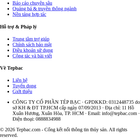
Báo cáo chuyên sâu
Quảng bá & truyền thông ngành
Nền tảng hợp tác
Hỗ trợ & Pháp lý
Trung tâm trợ giúp
Chính sách bảo mật
Điều khoản sử dụng
Cộng tác và bài viết
Về Tepbac
Liên hệ
Tuyển dụng
Giới thiệu
CÔNG TY CỔ PHẦN TÉP BẠC · GPDKKD: 0312448735 do
sở KH & ĐT TP.HCM cấp ngày 07/09/2013 · Địa chỉ: 11 Hồ
Xuân Hương, Xuân Hòa, TP. HCM · Email:
info@tepbac.com
·
Điện thoại: 0888834988
© 2026 Tepbac.com - Cổng kết nối thông tin thủy sản. All rights
reserved.