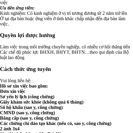
việc
Ưu tiên ứng viên:
Kinh nghiệm: Có kinh nghiệm ở vị trí tương đương từ 2 năm trở lên
Ở tại địa bàn hoặc ứng viên ở tỉnh khác chấp nhận đến địa bàn làm
việc.
Quyền lợi được hưởng
Làm việc trong môi trường chuyên nghiệp, có nhiều cơ hội thăng tiến
Các chế độ phúc lợi: BHXH, BHYT, BHTN…theo qui định của Bộ
luật lao động
Cách thức ứng tuyển
Vui lòng liên hệ:
Hồ sơ xin việc bao gồm:
Đơn xin việc
Sơ yếu lý lịch (công chứng)
Giấy khám sức khỏe (không quá 6 tháng)
Sổ hộ khẩu (sao y, công chứng)
CMND (sao y, công chứng)
Bằng cấp (sao y, công chứng)
Các chứng chỉ đào tạo khác (nếu có, sao y, công chứng)
2 ảnh 3x4