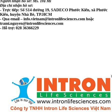
Người nhận hồ sơ: Ms. Trà Mi
Địa chỉ nhận hồ sơ:
- Trực tiếp: Số S14 đường 19, SADECO Phước Kiển, xã Phước
Kiển, huyện Nhà Bè, TP.HCM
- Qua email –
info.vietnam@intronlifesciences.com
hoặc
trami.nguyen@intronlifesciences.com
- Hỗ trợ: 028 36366229