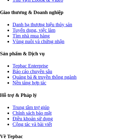
Giao thương & Doanh nghiệp
Danh bạ thương hiệu thủy sản
Tuyển dụng, việc làm
Tìm nhà mua hàng
Vùng nuôi và chứng nhận
Sản phẩm & Dịch vụ
Tepbac Enterprise
Báo cáo chuyên sâu
Quảng bá & truyền thông ngành
Nền tảng hợp tác
Hỗ trợ & Pháp lý
Trung tâm trợ giúp
Chính sách bảo mật
Điều khoản sử dụng
Cộng tác và bài viết
Về Tepbac