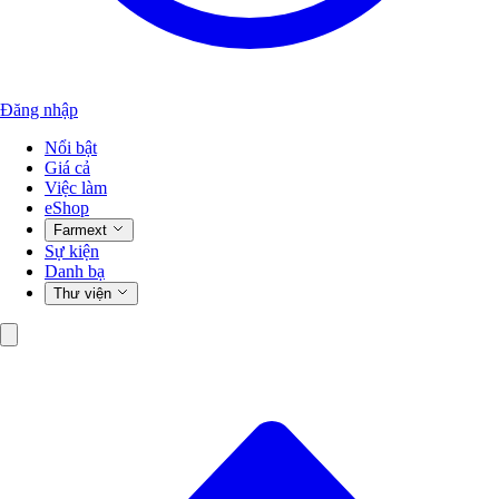
Đăng nhập
Nổi bật
Giá cả
Việc làm
eShop
Farmext
Sự kiện
Danh bạ
Thư viện