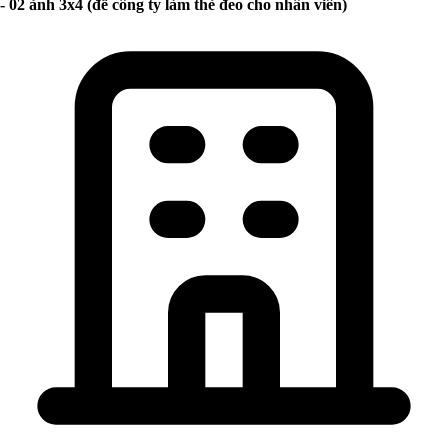
- 02 ảnh 3x4 (để công ty làm thẻ đeo cho nhân viên)