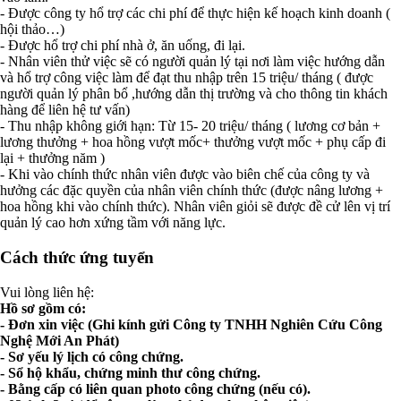
- Được công ty hổ trợ các chi phí để thực hiện kế hoạch kinh doanh (
hội thảo…)
- Được hổ trợ chi phí nhà ở, ăn uống, đi lại.
- Nhân viên thử việc sẽ có người quản lý tại nơi làm việc hướng dẫn
và hổ trợ công việc làm để đạt thu nhập trên 15 triệu/ tháng ( được
người quản lý phân bổ ,hướng dẫn thị trường và cho thông tin khách
hàng để liên hệ tư vấn)
- Thu nhập không giới hạn: Từ 15- 20 triệu/ tháng ( lương cơ bản +
lương thưởng + hoa hồng vượt mốc+ thưởng vượt mốc + phụ cấp đi
lại + thưởng năm )
- Khi vào chính thức nhân viên được vào biên chế của công ty và
hưởng các đặc quyền của nhân viên chính thức (được nâng lương +
hoa hồng khi vào chính thức). Nhân viên giỏi sẽ được đề cử lên vị trí
quản lý cao hơn xứng tầm với năng lực.
Cách thức ứng tuyển
Vui lòng liên hệ:
Hồ sơ gồm có:
- Đơn xin việc (Ghi kính gửi Công ty TNHH Nghiên Cứu Công
Nghệ Mới An Phát)
- Sơ yếu lý lịch có công chứng.
- Sổ hộ khẩu, chứng minh thư công chứng.
- Bằng cấp có liên quan photo công chứng (nếu có).