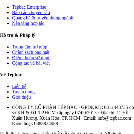
Tepbac Enterprise
Báo cáo chuyên sâu
Quảng bá & truyền thông ngành
Nền tảng hợp tác
Hỗ trợ & Pháp lý
Trung tâm trợ giúp
Chính sách bảo mật
Điều khoản sử dụng
Cộng tác và bài viết
Về Tepbac
Liên hệ
Tuyển dụng
Giới thiệu
CÔNG TY CỔ PHẦN TÉP BẠC · GPDKKD: 0312448735 do
sở KH & ĐT TP.HCM cấp ngày 07/09/2013 · Địa chỉ: 11 Hồ
Xuân Hương, Xuân Hòa, TP. HCM · Email:
info@tepbac.com
·
Điện thoại: 0888834988
© 2026 Tepbac.com - Cổng kết nối thông tin thủy sản. All rights