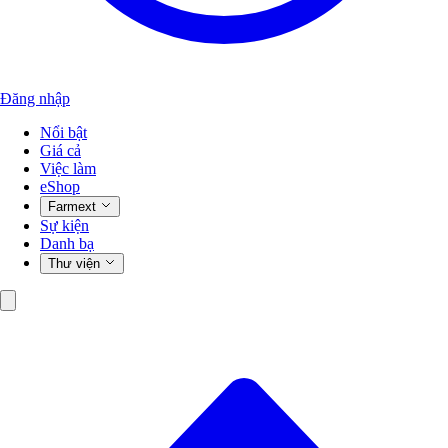
Đăng nhập
Nổi bật
Giá cả
Việc làm
eShop
Farmext
Sự kiện
Danh bạ
Thư viện