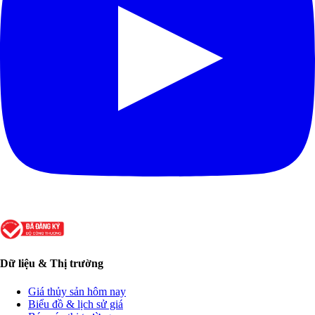
Dữ liệu & Thị trường
Giá thủy sản hôm nay
Biểu đồ & lịch sử giá