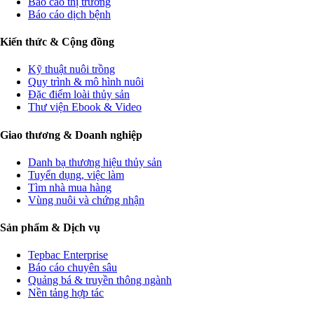
Báo cáo thị trường
Báo cáo dịch bệnh
Kiến thức & Cộng đồng
Kỹ thuật nuôi trồng
Quy trình & mô hình nuôi
Đặc điểm loài thủy sản
Thư viện Ebook & Video
Giao thương & Doanh nghiệp
Danh bạ thương hiệu thủy sản
Tuyển dụng, việc làm
Tìm nhà mua hàng
Vùng nuôi và chứng nhận
Sản phẩm & Dịch vụ
Tepbac Enterprise
Báo cáo chuyên sâu
Quảng bá & truyền thông ngành
Nền tảng hợp tác