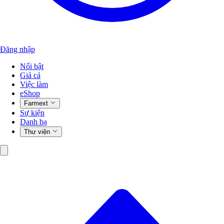
Đăng nhập
Nổi bật
Giá cả
Việc làm
eShop
Farmext
Sự kiện
Danh bạ
Thư viện