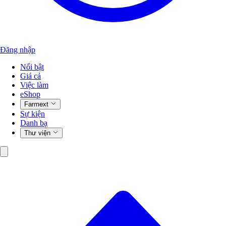
Đăng nhập
Nổi bật
Giá cả
Việc làm
eShop
Farmext
Sự kiện
Danh bạ
Thư viện