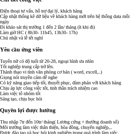
Điện thoại tư vấn, hỗ trợ đại lý, khách hàng
Cập nhật thống kê dữ liệu về khách hàng mới trên hệ thống data mỗi
ngày
Đi khảo sát thị trường 1 đến 2 lần/ tháng (ít khi đi)
Làm giờ HC ( 8h30- 11h45, 13h30- 17h)
Chủ nhật và lễ tết nghỉ
Yêu cầu ứng viên
Tuyển nữ có độ tuổi từ 20-28, ngoại hình ưa nhìn
Tốt nghiệp trung cấp trở lên.
Thành thạo vi tính văn phòng cơ bản ( word, excell,..)
Giọng nói truyền cảm dễ nghe
Có kỹ năng giao tiếp tốt, thuyết phục, đàm phán với khách hàng
Chịu áp lực công việc tốt, tinh thần trách nhiệm cao
Làm việc tổ nhóm tốt
Sáng tạo, chịu học hỏi
Quyền lợi được hưởng
Thu nhập 7tr đến 10tr/ tháng( Lương cứng + thưởng doanh số)
Môi trường làm việc thân thiện, hòa đồng, chuyên nghiệp,..
Được đào tạo và học hỏi kinh nghiệm trong quá trình làm việc.