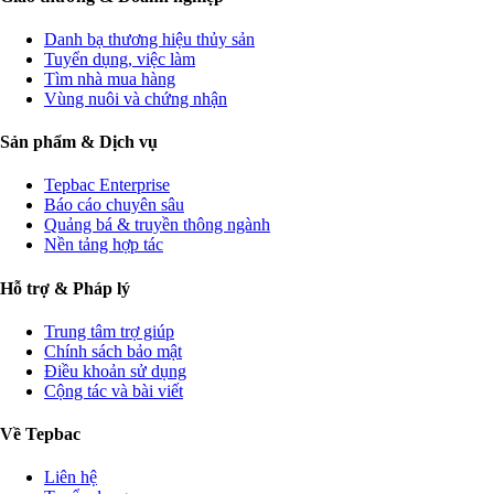
Danh bạ thương hiệu thủy sản
Tuyển dụng, việc làm
Tìm nhà mua hàng
Vùng nuôi và chứng nhận
Sản phẩm & Dịch vụ
Tepbac Enterprise
Báo cáo chuyên sâu
Quảng bá & truyền thông ngành
Nền tảng hợp tác
Hỗ trợ & Pháp lý
Trung tâm trợ giúp
Chính sách bảo mật
Điều khoản sử dụng
Cộng tác và bài viết
Về Tepbac
Liên hệ