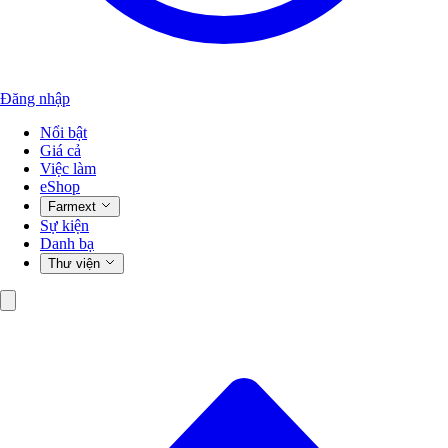
Đăng nhập
Nổi bật
Giá cả
Việc làm
eShop
Farmext
Sự kiện
Danh bạ
Thư viện