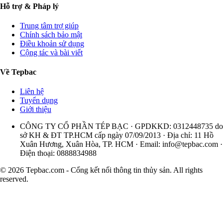
Hỗ trợ & Pháp lý
Trung tâm trợ giúp
Chính sách bảo mật
Điều khoản sử dụng
Cộng tác và bài viết
Về Tepbac
Liên hệ
Tuyển dụng
Giới thiệu
CÔNG TY CỔ PHẦN TÉP BẠC · GPDKKD: 0312448735 do
sở KH & ĐT TP.HCM cấp ngày 07/09/2013 · Địa chỉ: 11 Hồ
Xuân Hương, Xuân Hòa, TP. HCM · Email:
info@tepbac.com
·
Điện thoại: 0888834988
© 2026 Tepbac.com - Cổng kết nối thông tin thủy sản. All rights
reserved.