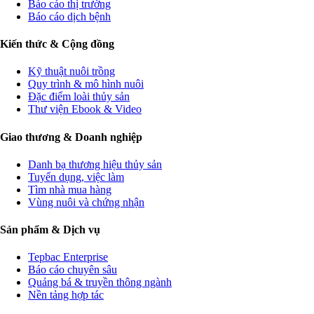
Báo cáo thị trường
Báo cáo dịch bệnh
Kiến thức & Cộng đồng
Kỹ thuật nuôi trồng
Quy trình & mô hình nuôi
Đặc điểm loài thủy sản
Thư viện Ebook & Video
Giao thương & Doanh nghiệp
Danh bạ thương hiệu thủy sản
Tuyển dụng, việc làm
Tìm nhà mua hàng
Vùng nuôi và chứng nhận
Sản phẩm & Dịch vụ
Tepbac Enterprise
Báo cáo chuyên sâu
Quảng bá & truyền thông ngành
Nền tảng hợp tác