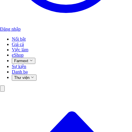
Đăng nhập
Nổi bật
Giá cả
Việc làm
eShop
Farmext
Sự kiện
Danh bạ
Thư viện