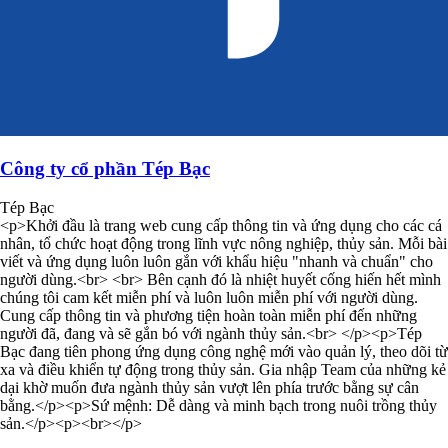
Công ty cổ phần Tép Bạc
Tép Bạc
<p>Khởi đầu là trang web cung cấp thông tin và ứng dụng cho các cá
nhân, tổ chức hoạt động trong lĩnh vực nông nghiệp, thủy sản. Mỗi bài
viết và ứng dụng luôn luôn gắn với khẩu hiệu "nhanh và chuẩn" cho
người dùng.<br> <br> Bên cạnh đó là nhiệt huyết cống hiến hết mình
chúng tôi cam kết miễn phí và luôn luôn miễn phí với người dùng.
Cung cấp thông tin và phương tiện hoàn toàn miễn phí đến những
người đã, đang và sẽ gắn bó với ngành thủy sản.<br> </p><p>Tép
Bạc đang tiên phong ứng dụng công nghệ mới vào quản lý, theo dõi từ
xa và điều khiển tự động trong thủy sản. Gia nhập Team của những kẻ
dại khờ muốn đưa ngành thủy sản vượt lên phía trước bằng sự cân
bằng.</p><p>Sứ mệnh: Dễ dàng và minh bạch trong nuôi trồng thủy
sản.</p><p><br></p>