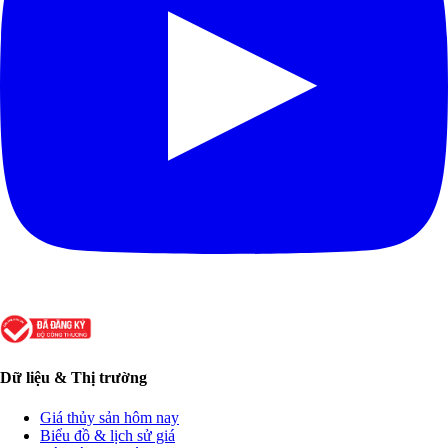
Dữ liệu & Thị trường
Giá thủy sản hôm nay
Biểu đồ & lịch sử giá