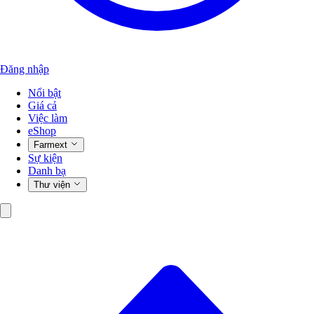
Đăng nhập
Nổi bật
Giá cả
Việc làm
eShop
Farmext
Sự kiện
Danh bạ
Thư viện