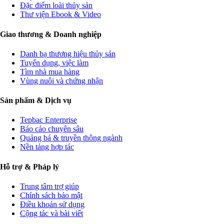
Đặc điểm loài thủy sản
Thư viện Ebook & Video
Giao thương & Doanh nghiệp
Danh bạ thương hiệu thủy sản
Tuyển dụng, việc làm
Tìm nhà mua hàng
Vùng nuôi và chứng nhận
Sản phẩm & Dịch vụ
Tepbac Enterprise
Báo cáo chuyên sâu
Quảng bá & truyền thông ngành
Nền tảng hợp tác
Hỗ trợ & Pháp lý
Trung tâm trợ giúp
Chính sách bảo mật
Điều khoản sử dụng
Cộng tác và bài viết