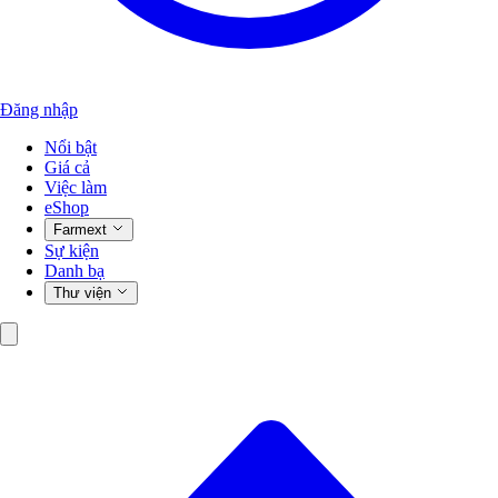
Đăng nhập
Nổi bật
Giá cả
Việc làm
eShop
Farmext
Sự kiện
Danh bạ
Thư viện