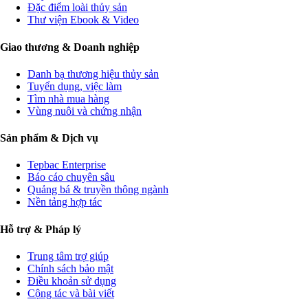
Đặc điểm loài thủy sản
Thư viện Ebook & Video
Giao thương & Doanh nghiệp
Danh bạ thương hiệu thủy sản
Tuyển dụng, việc làm
Tìm nhà mua hàng
Vùng nuôi và chứng nhận
Sản phẩm & Dịch vụ
Tepbac Enterprise
Báo cáo chuyên sâu
Quảng bá & truyền thông ngành
Nền tảng hợp tác
Hỗ trợ & Pháp lý
Trung tâm trợ giúp
Chính sách bảo mật
Điều khoản sử dụng
Cộng tác và bài viết