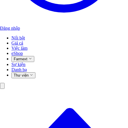
Đăng nhập
Nổi bật
Giá cả
Việc làm
eShop
Farmext
Sự kiện
Danh bạ
Thư viện