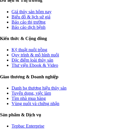
Dữ liệu & Thị trường
Giá thủy sản hôm nay
Biểu đồ & lịch sử giá
Báo cáo thị trường
Báo cáo dịch bệnh
Kiến thức & Cộng đồng
Kỹ thuật nuôi trồng
Quy trình & mô hình nuôi
Đặc điểm loài thủy sản
Thư viện Ebook & Video
Giao thương & Doanh nghiệp
Danh bạ thương hiệu thủy sản
Tuyển dụng, việc làm
Tìm nhà mua hàng
Vùng nuôi và chứng nhận
Sản phẩm & Dịch vụ
Tepbac Enterprise