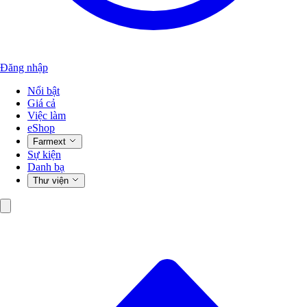
Đăng nhập
Nổi bật
Giá cả
Việc làm
eShop
Farmext
Sự kiện
Danh bạ
Thư viện