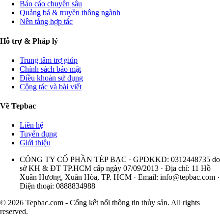
Báo cáo chuyên sâu
Quảng bá & truyền thông ngành
Nền tảng hợp tác
Hỗ trợ & Pháp lý
Trung tâm trợ giúp
Chính sách bảo mật
Điều khoản sử dụng
Cộng tác và bài viết
Về Tepbac
Liên hệ
Tuyển dụng
Giới thiệu
CÔNG TY CỔ PHẦN TÉP BẠC · GPDKKD: 0312448735 do
sở KH & ĐT TP.HCM cấp ngày 07/09/2013 · Địa chỉ: 11 Hồ
Xuân Hương, Xuân Hòa, TP. HCM · Email:
info@tepbac.com
·
Điện thoại: 0888834988
© 2026 Tepbac.com - Cổng kết nối thông tin thủy sản. All rights
reserved.