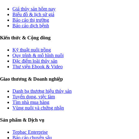
Giá thủy sản hôm nay
Biểu đồ & lịch sử giá
Báo cáo thị trường
Báo cáo dịch bệnh
Kiến thức & Cộng đồng
Kỹ thuật nuôi trồng
Quy trình & mô hình nuôi
Đặc điểm loài thủy sản
Thư viện Ebook & Video
Giao thương & Doanh nghiệp
Danh bạ thương hiệu thủy sản
Tuyển dụng, việc làm
Tìm nhà mua hàng
Vùng nuôi và chứng nhận
Sản phẩm & Dịch vụ
Tepbac Enterprise
Báo cáo chuyên sâu