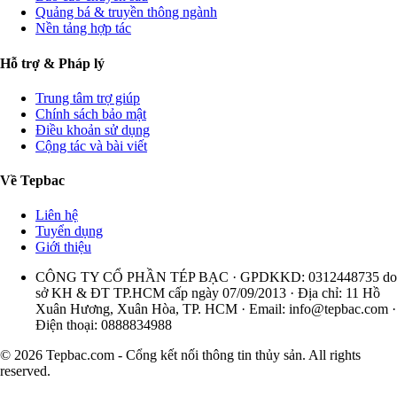
Quảng bá & truyền thông ngành
Nền tảng hợp tác
Hỗ trợ & Pháp lý
Trung tâm trợ giúp
Chính sách bảo mật
Điều khoản sử dụng
Cộng tác và bài viết
Về Tepbac
Liên hệ
Tuyển dụng
Giới thiệu
CÔNG TY CỔ PHẦN TÉP BẠC · GPDKKD: 0312448735 do
sở KH & ĐT TP.HCM cấp ngày 07/09/2013 · Địa chỉ: 11 Hồ
Xuân Hương, Xuân Hòa, TP. HCM · Email:
info@tepbac.com
·
Điện thoại: 0888834988
© 2026 Tepbac.com - Cổng kết nối thông tin thủy sản. All rights
reserved.