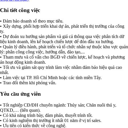
Chi tiết công việc
• Đảm bảo doanh số theo mục tiêu.
• Xây dựng, phối hợp triển khai dự án, phát triển thị trường của công
ty.
• Dự đoán xu hướng sản phẩm và giá cả thông qua việc phân tích dữ
liệu kinh doanh, lên kế hoạch chiến lược để đón đầu xu hướng.
• Quản lý điều hành, phát triển và tổ chức nhân sự thuộc khu vực quản
lý: phân công công việc, hướng dẫn, đào tạo,...
• Tham mưu và cố vấn cho BGĐ về chiến lược, kế hoạch và phương
án hoạt động kinh doanh.
• Tối ưu và giám sát quy trình làm việc nhằm đảm bảo hiệu quả cao
nhất.
• Làm việc tại TP. Hồ Chí Minh hoặc các tỉnh miền Tây.
• Trao đổi thêm khi phỏng vấn.
Yêu cầu ứng viên
• Tốt nghiệp CĐ/ĐH chuyên ngành: Thủy sản; Chăn nuôi thú y,
QTKD,… (liên quan).
• Có khả năng trình bày, đàm phán, thuyết trình tốt.
• Có kinh nghiệm thị trường ít nhất 01 năm ở vị trí sales.
• Ưu tiên có kiến thức về công nghệ.