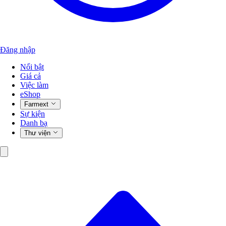
Đăng nhập
Nổi bật
Giá cả
Việc làm
eShop
Farmext
Sự kiện
Danh bạ
Thư viện