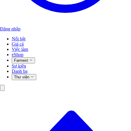
Đăng nhập
Nổi bật
Giá cả
Việc làm
eShop
Farmext
Sự kiện
Danh bạ
Thư viện