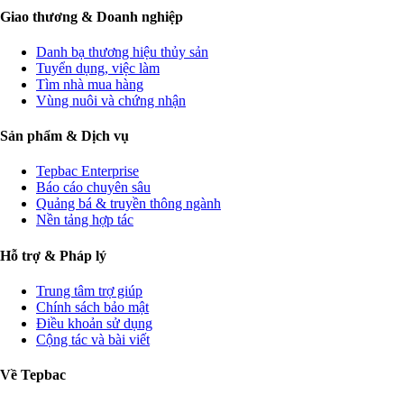
Giao thương & Doanh nghiệp
Danh bạ thương hiệu thủy sản
Tuyển dụng, việc làm
Tìm nhà mua hàng
Vùng nuôi và chứng nhận
Sản phẩm & Dịch vụ
Tepbac Enterprise
Báo cáo chuyên sâu
Quảng bá & truyền thông ngành
Nền tảng hợp tác
Hỗ trợ & Pháp lý
Trung tâm trợ giúp
Chính sách bảo mật
Điều khoản sử dụng
Cộng tác và bài viết
Về Tepbac