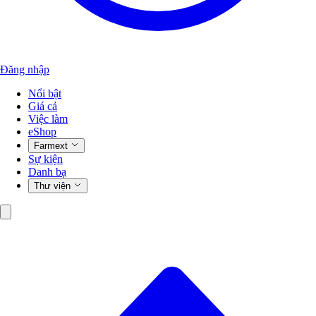
Đăng nhập
Nổi bật
Giá cả
Việc làm
eShop
Farmext
Sự kiện
Danh bạ
Thư viện