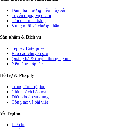
Danh bạ thương hiệu thủy sản
Tuyển dụng, việc làm
Tìm nhà mua hàng
Vùng nuôi và chứng nhận
Sản phẩm & Dịch vụ
Tepbac Enterprise
Báo cáo chuyên sâu
Quảng bá & truyền thông ngành
Nền tảng hợp tác
Hỗ trợ & Pháp lý
Trung tâm trợ giúp
Chính sách bảo mật
Điều khoản sử dụng
Cộng tác và bài viết
Về Tepbac
Liên hệ