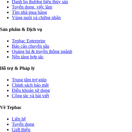
Danh bạ thương hiệu thủy sản
Tuyển dụng, việc làm
Tìm nhà mua hàng
Vùng nuôi và chứng nhận
Sản phẩm & Dịch vụ
Tepbac Enterprise
Báo cáo chuyên sâu
Quảng bá & truyền thông ngành
Nền tảng hợp tác
Hỗ trợ & Pháp lý
Trung tâm trợ giúp
Chính sách bảo mật
Điều khoản sử dụng
Cộng tác và bài viết
Về Tepbac
Liên hệ
Tuyển dụng
Giới thiệu