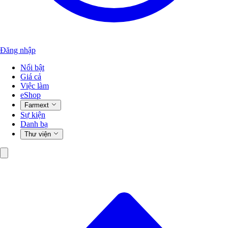
Đăng nhập
Nổi bật
Giá cả
Việc làm
eShop
Farmext
Sự kiện
Danh bạ
Thư viện