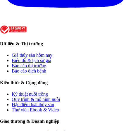
Dữ liệu & Thị trường
Giá thủy sản hôm nay
Biểu đồ & lịch sử giá
Báo cáo thị trường
Báo cáo dịch bệnh
Kiến thức & Cộng đồng
Kỹ thuật nuôi trồng
Quy trình & mô hình nuôi
Đặc điểm loài thủy sản
Thư viện Ebook & Video
Giao thương & Doanh nghiệp