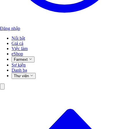
Đăng nhập
Nổi bật
Giá cả
Việc làm
eShop
Farmext
Sự kiện
Danh bạ
Thư viện