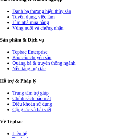
Danh bạ thương hiệu thủy sản
Tuyển dụng, việc làm
Tìm nhà mua hàng
Vùng nuôi và chứng nhận
Sản phẩm & Dịch vụ
Tepbac Enterprise
Báo cáo chuyên sâu
Quảng bá & truyền thông ngành
Nền tảng hợp tác
Hỗ trợ & Pháp lý
Trung tâm trợ giúp
Chính sách bảo mật
Điều khoản sử dụng
Cộng tác và bài viết
Về Tepbac
Liên hệ