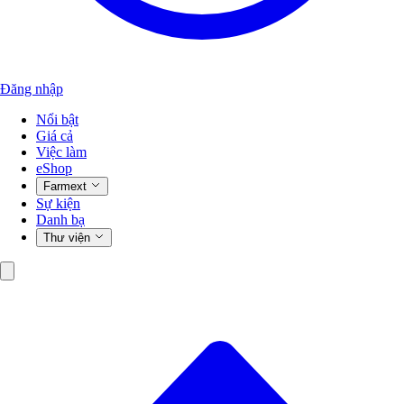
Đăng nhập
Nổi bật
Giá cả
Việc làm
eShop
Farmext
Sự kiện
Danh bạ
Thư viện