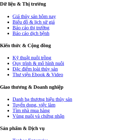
Dữ liệu & Thị trường
Giá thủy sản hôm nay
Biểu đồ & lịch sử giá
Báo cáo thị trường
Báo cáo dịch bệnh
Kiến thức & Cộng đồng
Kỹ thuật nuôi trồng
Quy trình & mô hình nuôi
Đặc điểm loài thủy sản
Thư viện Ebook & Video
Giao thương & Doanh nghiệp
Danh bạ thương hiệu thủy sản
Tuyển dụng, việc làm
Tìm nhà mua hàng
Vùng nuôi và chứng nhận
Sản phẩm & Dịch vụ