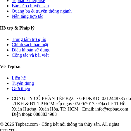
Tepbac Enterprise
Báo cáo chuyên sâu
Quảng bá & truyền thông ngành
Nền tảng hợp tác
Hỗ trợ & Pháp lý
Trung tâm trợ giúp
Chính sách bảo mật
Điều khoản sử dụng
Cộng tác và bài viết
Về Tepbac
Liên hệ
Tuyển dụng
Giới thiệu
CÔNG TY CỔ PHẦN TÉP BẠC · GPDKKD: 0312448735 do
sở KH & ĐT TP.HCM cấp ngày 07/09/2013 · Địa chỉ: 11 Hồ
Xuân Hương, Xuân Hòa, TP. HCM · Email:
info@tepbac.com
·
Điện thoại: 0888834988
© 2026 Tepbac.com - Cổng kết nối thông tin thủy sản. All rights
reserved.