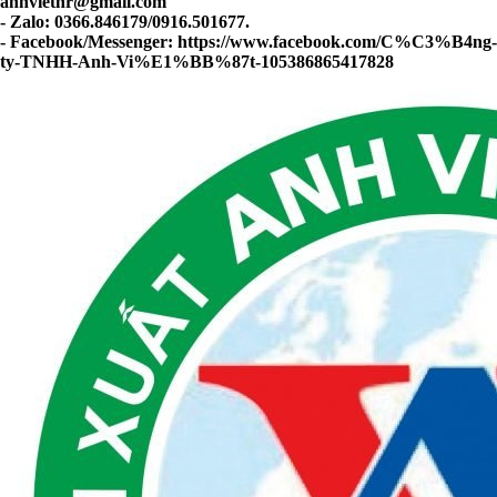
anhviethr@gmail.com
- Zalo: 0366.846179/0916.501677.
- Facebook/Messenger: https://www.facebook.com/C%C3%B4ng-
ty-TNHH-Anh-Vi%E1%BB%87t-105386865417828