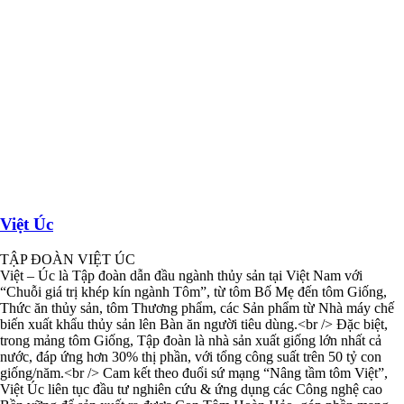
Việt Úc
TẬP ĐOÀN VIỆT ÚC
Việt – Úc là Tập đoàn dẫn đầu ngành thủy sản tại Việt Nam với
“Chuỗi giá trị khép kín ngành Tôm”, từ tôm Bố Mẹ đến tôm Giống,
Thức ăn thủy sản, tôm Thương phẩm, các Sản phẩm từ Nhà máy chế
biến xuất khẩu thủy sản lên Bàn ăn người tiêu dùng.<br /> Đặc biệt,
trong mảng tôm Giống, Tập đoàn là nhà sản xuất giống lớn nhất cả
nước, đáp ứng hơn 30% thị phần, với tổng công suất trên 50 tỷ con
giống/năm.<br /> Cam kết theo đuổi sứ mạng “Nâng tầm tôm Việt”,
Việt Úc liên tục đầu tư nghiên cứu & ứng dụng các Công nghệ cao