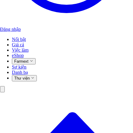
Đăng nhập
Nổi bật
Giá cả
Việc làm
eShop
Farmext
Sự kiện
Danh bạ
Thư viện