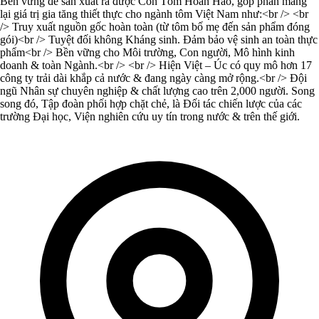
Bền vững để sản xuất ra được Con Tôm Hoàn Hảo, góp phần mang
lại giá trị gia tăng thiết thực cho ngành tôm Việt Nam như:<br /> <br
/> Truy xuất nguồn gốc hoàn toàn (từ tôm bố mẹ đến sản phẩm đóng
gói)<br /> Tuyệt đối không Kháng sinh. Đảm bảo vệ sinh an toàn thực
phẩm<br /> Bền vững cho Môi trường, Con người, Mô hình kinh
doanh & toàn Ngành.<br /> <br /> Hiện Việt – Úc có quy mô hơn 17
công ty trải dài khắp cả nước & đang ngày càng mở rộng.<br /> Đội
ngũ Nhân sự chuyên nghiệp & chất lượng cao trên 2,000 người. Song
song đó, Tập đoàn phối hợp chặt chẻ, là Đối tác chiến lược của các
trường Đại học, Viện nghiên cứu uy tín trong nước & trên thế giới.