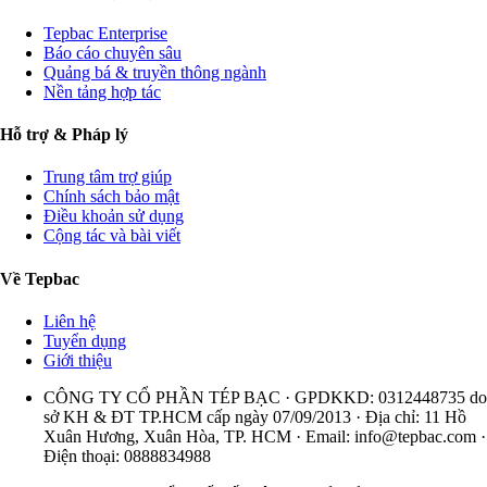
Tepbac Enterprise
Báo cáo chuyên sâu
Quảng bá & truyền thông ngành
Nền tảng hợp tác
Hỗ trợ & Pháp lý
Trung tâm trợ giúp
Chính sách bảo mật
Điều khoản sử dụng
Cộng tác và bài viết
Về Tepbac
Liên hệ
Tuyển dụng
Giới thiệu
CÔNG TY CỔ PHẦN TÉP BẠC · GPDKKD: 0312448735 do
sở KH & ĐT TP.HCM cấp ngày 07/09/2013 · Địa chỉ: 11 Hồ
Xuân Hương, Xuân Hòa, TP. HCM · Email:
info@tepbac.com
·
Điện thoại: 0888834988