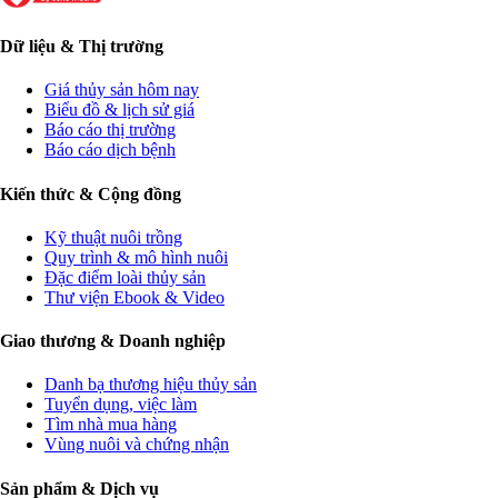
Dữ liệu & Thị trường
Giá thủy sản hôm nay
Biểu đồ & lịch sử giá
Báo cáo thị trường
Báo cáo dịch bệnh
Kiến thức & Cộng đồng
Kỹ thuật nuôi trồng
Quy trình & mô hình nuôi
Đặc điểm loài thủy sản
Thư viện Ebook & Video
Giao thương & Doanh nghiệp
Danh bạ thương hiệu thủy sản
Tuyển dụng, việc làm
Tìm nhà mua hàng
Vùng nuôi và chứng nhận
Sản phẩm & Dịch vụ