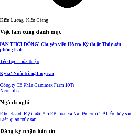
Kiên Lương, Kiên Giang
Việc làm cùng danh mục
[AN THỚI ĐÔNG] Chuyên viên Hỗ trợ Kỹ thuật Thủy sản
phòng Lab
Tép Bạc
Thỏa thuận
Kỹ sư Nuôi trồng thủy sản
Công ty Cổ Phần Camimex Farm
10Tr
Xem tất cả
Ngành nghề
Kinh doanh
Kỹ thuật tôm
Kỹ thuật cá
Nghiên cứu
Chế biến thủy sản
Liên quan thủy sản
Đăng ký nhận bản tin