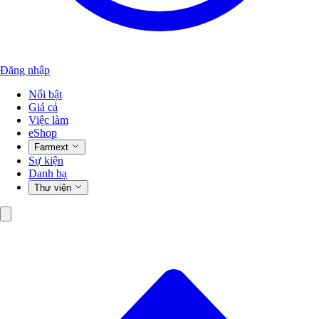
Đăng nhập
Nổi bật
Giá cả
Việc làm
eShop
Farmext
Sự kiện
Danh bạ
Thư viện