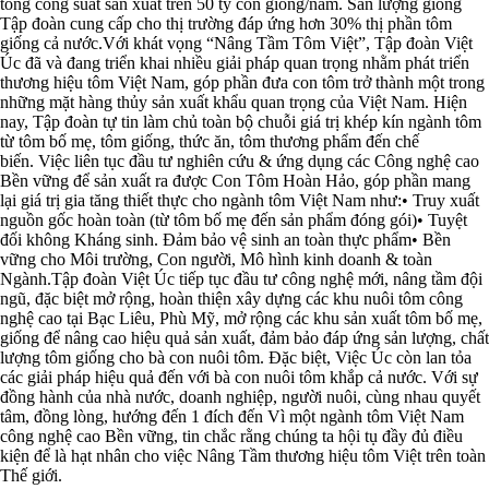
tổng công suất sản xuất trên 50 tỷ con giống/năm. Sản lượng giống
Tập đoàn cung cấp cho thị trường đáp ứng hơn 30% thị phần tôm
giống cả nước.Với khát vọng “Nâng Tầm Tôm Việt”, Tập đoàn Việt
Úc đã và đang triển khai nhiều giải pháp quan trọng nhằm phát triển
thương hiệu tôm Việt Nam, góp phần đưa con tôm trở thành một trong
những mặt hàng thủy sản xuất khẩu quan trọng của Việt Nam. Hiện
nay, Tập đoàn tự tin làm chủ toàn bộ chuỗi giá trị khép kín ngành tôm
từ tôm bố mẹ, tôm giống, thức ăn, tôm thương phẩm đến chế
biến. Việc liên tục đầu tư nghiên cứu & ứng dụng các Công nghệ cao
Bền vững để sản xuất ra được Con Tôm Hoàn Hảo, góp phần mang
lại giá trị gia tăng thiết thực cho ngành tôm Việt Nam như:• Truy xuất
nguồn gốc hoàn toàn (từ tôm bố mẹ đến sản phẩm đóng gói)• Tuyệt
đối không Kháng sinh. Đảm bảo vệ sinh an toàn thực phẩm• Bền
vững cho Môi trường, Con người, Mô hình kinh doanh & toàn
Ngành.Tập đoàn Việt Úc tiếp tục đầu tư công nghệ mới, nâng tầm đội
ngũ, đặc biệt mở rộng, hoàn thiện xây dựng các khu nuôi tôm công
nghệ cao tại Bạc Liêu, Phù Mỹ, mở rộng các khu sản xuất tôm bố mẹ,
giống để nâng cao hiệu quả sản xuất, đảm bảo đáp ứng sản lượng, chất
lượng tôm giống cho bà con nuôi tôm. Đặc biệt, Việc Úc còn lan tỏa
các giải pháp hiệu quả đến với bà con nuôi tôm khắp cả nước. Với sự
đồng hành của nhà nước, doanh nghiệp, người nuôi, cùng nhau quyết
tâm, đồng lòng, hướng đến 1 đích đến Vì một ngành tôm Việt Nam
công nghệ cao Bền vững, tin chắc rằng chúng ta hội tụ đầy đủ điều
kiện để là hạt nhân cho việc Nâng Tầm thương hiệu tôm Việt trên toàn
Thế giới.