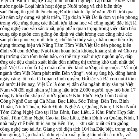
Việt Úc Bình Thuận)• Loại hình doanh nghiệp: Tập đoàn 100% Vốn
nước ngoài• Loại hình hoạt động: Nuôi trồng và chế biến thủy
sảnThông tin giới thiệu chung:Được thành lập từ năm 2001, trải qua
20 năm xây dựng và phát triển, Tập đoàn Việt Úc là đơn vị tiên phong
trong việc ứng dụng các thành tựu khoa học và công nghệ, đặc biệt là
công nghệ cao vào sản xuất, góp phần quan trọng trong việc đảm bảo
cung cấp nguồn con giống ổn định và chất lượng cao cũng như các
sản phẩm phục vụ nuôi trồng, chế biến thủy sản, nhằm mục tiêu xây
dựng thương hiệu và Nâng Tầm Tôm Việt.Việt Úc tiên phong kiên
định với con đường: Nuôi tôm hoàn toàn không kháng sinh và Cho ra
thị trường Con tôm hoàn hảo, có thể truy xuất được nguồn gốc, đáp
ứng các tiêu chuẩn xuất khẩu đến những thị trường khó tính nhất thế
giới.Việt Úc còn là Tập đoàn đầu tiên khởi xướng công cuộc: “Vì một
ngành tôm Việt Nam phát triển Bền vững”, với sự ủng hộ, đồng hành
ngày càng lớn của Cơ quan chính quyền, Đối tác và Bà con nuôi tôm
cả nước.Hiện nay, Việt Úc là đơn vị dẫn đầu ngành thủy sản tại Việt
Nam với đội ngũ nhân sự hùng hậu trên 2.000 người, quy mô hơn 17
công ty trải dài khắp cả nước gồm: 9 Khu Phức Hợp Tôm Giống
Công Nghệ Cao tại Cà Mau, Bạc Liêu, Sóc Trăng, Bến Tre, Bình
Thuận, Ninh Thuận, Bình Định, Nghệ An, Quảng Ninh; 1 Khu Nuôi
Tôm Công Nghệ Cao tại Hòa Bình, Bạc Liêu, 2 Khu Phức Hợp Sản
Xuất Tôm Công Nghệ Cao tại Bạc Liêu, Bình Định và Quảng Ninh, 1
nhà máy chế biến thức ăn tại Bến Tre, 1 khu sản xuất cá tra giống
công nghệ cao tại An Giang với diện tích 104 ha.Đặc biệt, trong mảng
tôm giống, Tập đoàn là đơn vị sản xuất giống lớn nhất cả nước, với