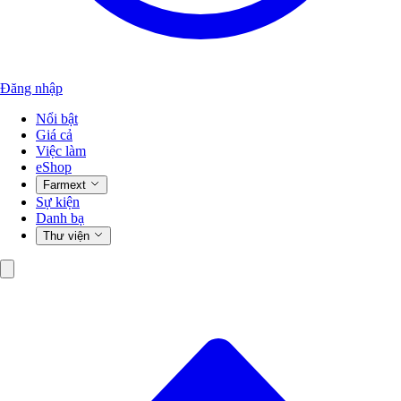
Đăng nhập
Nổi bật
Giá cả
Việc làm
eShop
Farmext
Sự kiện
Danh bạ
Thư viện