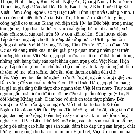
Thuận, Ninh Thuận, Bình Định, Nghệ An, Quảng Ninh; 1 Khu Nuôi
Tôm Công Nghệ Cao tại Hòa Bình, Bạc Liêu, 2 Khu Phức Hợp Sản
Xuất Tôm Công Nghệ Cao tại Bạc Liêu, Bình Định và Quảng Ninh, 1
nhà máy chế biến thức ăn tại Bến Tre, 1 khu sản xuất cá tra giống
công nghệ cao tại An Giang với diện tích 104 ha.Đặc biệt, trong mảng
tôm giống, Tập đoàn là đơn vị sản xuất giống lớn nhất cả nước, với
tổng công suất sản xuất trên 50 tỷ con giống/năm. Sản lượng giống
Tập đoàn cung cấp cho thị trường đáp ứng hơn 30% thị phần tôm
giống cả nước.Với khát vọng “Nâng Tầm Tôm Việt”, Tập đoàn Việt
Úc đã và đang triển khai nhiều giải pháp quan trọng nhằm phát triển
thương hiệu tôm Việt Nam, góp phần đưa con tôm trở thành một trong
những mặt hàng thủy sản xuất khẩu quan trọng của Việt Nam. Hiện
nay, Tập đoàn tự tin làm chủ toàn bộ chuỗi giá trị khép kín ngành tôm
từ tôm bố mẹ, tôm giống, thức ăn, tôm thương phẩm đến chế
biến. Việc liên tục đầu tư nghiên cứu & ứng dụng các Công nghệ cao
Bền vững để sản xuất ra được Con Tôm Hoàn Hảo, góp phần mang
lại giá trị gia tăng thiết thực cho ngành tôm Việt Nam như:• Truy xuất
nguồn gốc hoàn toàn (từ tôm bố mẹ đến sản phẩm đóng gói)• Tuyệt
đối không Kháng sinh. Đảm bảo vệ sinh an toàn thực phẩm• Bền
vững cho Môi trường, Con người, Mô hình kinh doanh & toàn
Ngành.Tập đoàn Việt Úc tiếp tục đầu tư công nghệ mới, nâng tầm đội
ngũ, đặc biệt mở rộng, hoàn thiện xây dựng các khu nuôi tôm công
nghệ cao tại Bạc Liêu, Phù Mỹ, mở rộng các khu sản xuất tôm bố mẹ,
giống để nâng cao hiệu quả sản xuất, đảm bảo đáp ứng sản lượng, chất
lượng tôm giống cho bà con nuôi tôm. Đặc biệt, Việc Úc còn lan tỏa