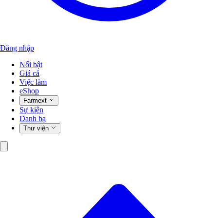
Đăng nhập
Nổi bật
Giá cả
Việc làm
eShop
Farmext
Sự kiện
Danh bạ
Thư viện