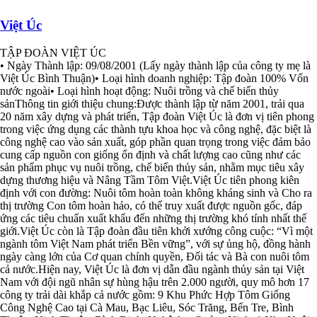
Việt Úc
TẬP ĐOÀN VIỆT ÚC
• Ngày Thành lập: 09/08/2001 (Lấy ngày thành lập của công ty mẹ là
Việt Úc Bình Thuận)• Loại hình doanh nghiệp: Tập đoàn 100% Vốn
nước ngoài• Loại hình hoạt động: Nuôi trồng và chế biến thủy
sảnThông tin giới thiệu chung:Được thành lập từ năm 2001, trải qua
20 năm xây dựng và phát triển, Tập đoàn Việt Úc là đơn vị tiên phong
trong việc ứng dụng các thành tựu khoa học và công nghệ, đặc biệt là
công nghệ cao vào sản xuất, góp phần quan trọng trong việc đảm bảo
cung cấp nguồn con giống ổn định và chất lượng cao cũng như các
sản phẩm phục vụ nuôi trồng, chế biến thủy sản, nhằm mục tiêu xây
dựng thương hiệu và Nâng Tầm Tôm Việt.Việt Úc tiên phong kiên
định với con đường: Nuôi tôm hoàn toàn không kháng sinh và Cho ra
thị trường Con tôm hoàn hảo, có thể truy xuất được nguồn gốc, đáp
ứng các tiêu chuẩn xuất khẩu đến những thị trường khó tính nhất thế
giới.Việt Úc còn là Tập đoàn đầu tiên khởi xướng công cuộc: “Vì một
ngành tôm Việt Nam phát triển Bền vững”, với sự ủng hộ, đồng hành
ngày càng lớn của Cơ quan chính quyền, Đối tác và Bà con nuôi tôm
cả nước.Hiện nay, Việt Úc là đơn vị dẫn đầu ngành thủy sản tại Việt
Nam với đội ngũ nhân sự hùng hậu trên 2.000 người, quy mô hơn 17
công ty trải dài khắp cả nước gồm: 9 Khu Phức Hợp Tôm Giống
Công Nghệ Cao tại Cà Mau, Bạc Liêu, Sóc Trăng, Bến Tre, Bình