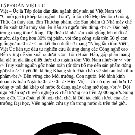
TẬP ĐOÀN VIỆT ÚC
Việt – Úc là Tập đoàn dẫn đầu ngành thủy sản tại Việt Nam với
“Chuỗi giá trị khép kín ngành Tôm”, từ tôm Bố Mẹ đến tôm Giống,
Thức ăn thủy sản, tôm Thương phẩm, các Sản phẩm từ Nhà máy chế
biến xuất khẩu thủy sản lên Bàn ăn người tiêu dùng.<br /> Đặc biệt,
trong mảng tôm Giống, Tập đoàn là nhà sản xuất giống lớn nhất cả
nước, đáp ứng hơn 30% thị phần, với tổng công suất trên 50 tỷ con
giống/năm.<br /> Cam kết theo đuổi sứ mạng “Nâng tầm tôm Việt”,
Việt Úc liên tục đầu tư nghiên cứu & ứng dụng các Công nghệ cao
Bền vững để sản xuất ra được Con Tôm Hoàn Hảo, góp phần mang
lại giá trị gia tăng thiết thực cho ngành tôm Việt Nam như:<br /> <br
/> Truy xuất nguồn gốc hoàn toàn (từ tôm bố mẹ đến sản phẩm đóng
gói)<br /> Tuyệt đối không Kháng sinh. Đảm bảo vệ sinh an toàn thực
phẩm<br /> Bền vững cho Môi trường, Con người, Mô hình kinh
doanh & toàn Ngành.<br /> <br /> Hiện Việt – Úc có quy mô hơn 17
công ty trải dài khắp cả nước & đang ngày càng mở rộng.<br /> Đội
ngũ Nhân sự chuyên nghiệp & chất lượng cao trên 2,000 người. Song
song đó, Tập đoàn phối hợp chặt chẻ, là Đối tác chiến lược của các
trường Đại học, Viện nghiên cứu uy tín trong nước & trên thế giới.