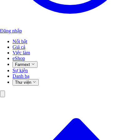
Đăng nhập
Nổi bật
Giá cả
Việc làm
eShop
Farmext
Sự kiện
Danh bạ
Thư viện