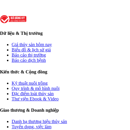
Dữ liệu & Thị trường
Giá thủy sản hôm nay
Biểu đồ & lịch sử giá
Báo cáo thị trường
Báo cáo dịch bệnh
Kiến thức & Cộng đồng
Kỹ thuật nuôi trồng
Quy trình & mô hình nuôi
Đặc điểm loài thủy sản
Thư viện Ebook & Video
Giao thương & Doanh nghiệp
Danh bạ thương hiệu thủy sản
Tuyển dụng, việc làm