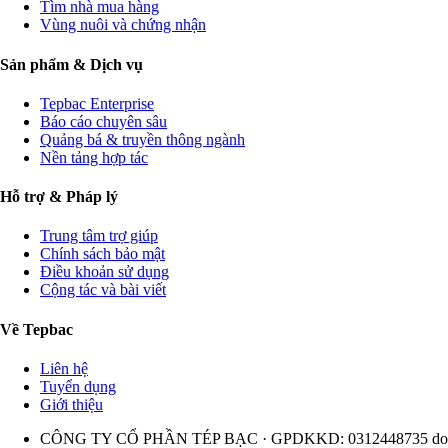
Tìm nhà mua hàng
Vùng nuôi và chứng nhận
Sản phẩm & Dịch vụ
Tepbac Enterprise
Báo cáo chuyên sâu
Quảng bá & truyền thông ngành
Nền tảng hợp tác
Hỗ trợ & Pháp lý
Trung tâm trợ giúp
Chính sách bảo mật
Điều khoản sử dụng
Cộng tác và bài viết
Về Tepbac
Liên hệ
Tuyển dụng
Giới thiệu
CÔNG TY CỔ PHẦN TÉP BẠC · GPDKKD: 0312448735 do