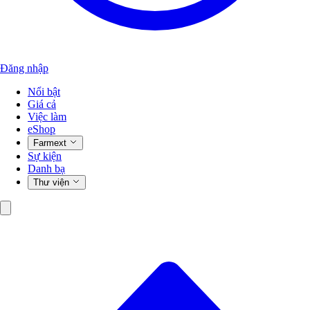
Đăng nhập
Nổi bật
Giá cả
Việc làm
eShop
Farmext
Sự kiện
Danh bạ
Thư viện