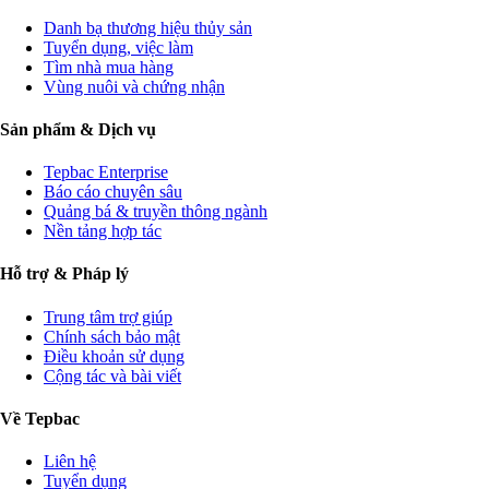
Danh bạ thương hiệu thủy sản
Tuyển dụng, việc làm
Tìm nhà mua hàng
Vùng nuôi và chứng nhận
Sản phẩm & Dịch vụ
Tepbac Enterprise
Báo cáo chuyên sâu
Quảng bá & truyền thông ngành
Nền tảng hợp tác
Hỗ trợ & Pháp lý
Trung tâm trợ giúp
Chính sách bảo mật
Điều khoản sử dụng
Cộng tác và bài viết
Về Tepbac
Liên hệ
Tuyển dụng