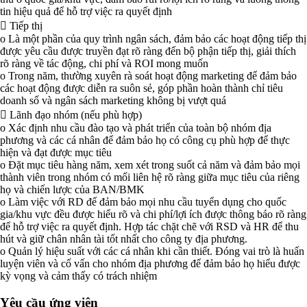
tin hiệu quả để hỗ trợ việc ra quyết định
 Tiếp thị
o Là một phần của quy trình ngân sách, đảm bảo các hoạt động tiếp thị
được yêu cầu được truyền đạt rõ ràng đến bộ phận tiếp thị, giải thích
rõ ràng về tác động, chi phí và ROI mong muốn
o Trong năm, thường xuyên rà soát hoạt động marketing để đảm bảo
các hoạt động được diễn ra suôn sẻ, góp phần hoàn thành chỉ tiêu
doanh số và ngân sách marketing không bị vượt quá
 Lãnh đạo nhóm (nếu phù hợp)
o Xác định nhu cầu đào tạo và phát triển của toàn bộ nhóm địa
phương và các cá nhân để đảm bảo họ có công cụ phù hợp để thực
hiện và đạt được mục tiêu
o Đặt mục tiêu hàng năm, xem xét trong suốt cả năm và đảm bảo mọi
thành viên trong nhóm có mối liên hệ rõ ràng giữa mục tiêu của riêng
họ và chiến lược của BAN/BMK
o Làm việc với RD để đảm bảo mọi nhu cầu tuyển dụng cho quốc
gia/khu vực đều được hiểu rõ và chi phí/lợi ích được thông báo rõ ràng
để hỗ trợ việc ra quyết định. Hợp tác chặt chẽ với RSD và HR để thu
hút và giữ chân nhân tài tốt nhất cho công ty địa phương.
o Quản lý hiệu suất với các cá nhân khi cần thiết. Đóng vai trò là huấn
luyện viên và cố vấn cho nhóm địa phương để đảm bảo họ hiểu được
kỳ vọng và cảm thấy có trách nhiệm
Yêu cầu ứng viên