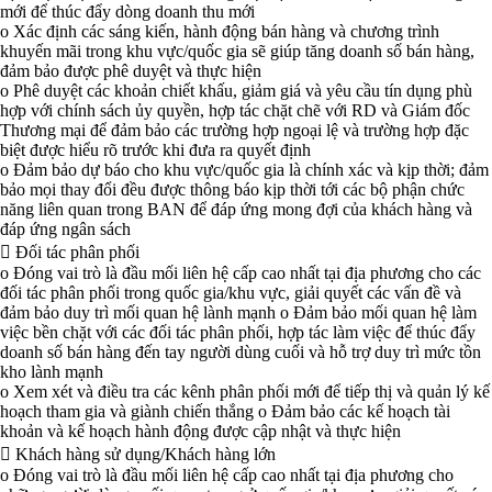
mới để thúc đẩy dòng doanh thu mới
o Xác định các sáng kiến, hành động bán hàng và chương trình
khuyến mãi trong khu vực/quốc gia sẽ giúp tăng doanh số bán hàng,
đảm bảo được phê duyệt và thực hiện
o Phê duyệt các khoản chiết khấu, giảm giá và yêu cầu tín dụng phù
hợp với chính sách ủy quyền, hợp tác chặt chẽ với RD và Giám đốc
Thương mại để đảm bảo các trường hợp ngoại lệ và trường hợp đặc
biệt được hiểu rõ trước khi đưa ra quyết định
o Đảm bảo dự báo cho khu vực/quốc gia là chính xác và kịp thời; đảm
bảo mọi thay đổi đều được thông báo kịp thời tới các bộ phận chức
năng liên quan trong BAN để đáp ứng mong đợi của khách hàng và
đáp ứng ngân sách
 Đối tác phân phối
o Đóng vai trò là đầu mối liên hệ cấp cao nhất tại địa phương cho các
đối tác phân phối trong quốc gia/khu vực, giải quyết các vấn đề và
đảm bảo duy trì mối quan hệ lành mạnh o Đảm bảo mối quan hệ làm
việc bền chặt với các đối tác phân phối, hợp tác làm việc để thúc đẩy
doanh số bán hàng đến tay người dùng cuối và hỗ trợ duy trì mức tồn
kho lành mạnh
o Xem xét và điều tra các kênh phân phối mới để tiếp thị và quản lý kế
hoạch tham gia và giành chiến thắng o Đảm bảo các kế hoạch tài
khoản và kế hoạch hành động được cập nhật và thực hiện
 Khách hàng sử dụng/Khách hàng lớn
o Đóng vai trò là đầu mối liên hệ cấp cao nhất tại địa phương cho