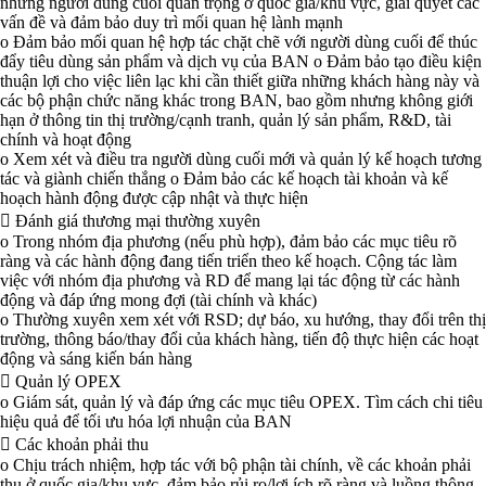
những người dùng cuối quan trọng ở quốc gia/khu vực, giải quyết các
vấn đề và đảm bảo duy trì mối quan hệ lành mạnh
o Đảm bảo mối quan hệ hợp tác chặt chẽ với người dùng cuối để thúc
đẩy tiêu dùng sản phẩm và dịch vụ của BAN o Đảm bảo tạo điều kiện
thuận lợi cho việc liên lạc khi cần thiết giữa những khách hàng này và
các bộ phận chức năng khác trong BAN, bao gồm nhưng không giới
hạn ở thông tin thị trường/cạnh tranh, quản lý sản phẩm, R&D, tài
chính và hoạt động
o Xem xét và điều tra người dùng cuối mới và quản lý kế hoạch tương
tác và giành chiến thắng o Đảm bảo các kế hoạch tài khoản và kế
hoạch hành động được cập nhật và thực hiện
 Đánh giá thương mại thường xuyên
o Trong nhóm địa phương (nếu phù hợp), đảm bảo các mục tiêu rõ
ràng và các hành động đang tiến triển theo kế hoạch. Cộng tác làm
việc với nhóm địa phương và RD để mang lại tác động từ các hành
động và đáp ứng mong đợi (tài chính và khác)
o Thường xuyên xem xét với RSD; dự báo, xu hướng, thay đổi trên thị
trường, thông báo/thay đổi của khách hàng, tiến độ thực hiện các hoạt
động và sáng kiến bán hàng
 Quản lý OPEX
o Giám sát, quản lý và đáp ứng các mục tiêu OPEX. Tìm cách chi tiêu
hiệu quả để tối ưu hóa lợi nhuận của BAN
 Các khoản phải thu
o Chịu trách nhiệm, hợp tác với bộ phận tài chính, về các khoản phải
thu ở quốc gia/khu vực, đảm bảo rủi ro/lợi ích rõ ràng và luồng thông