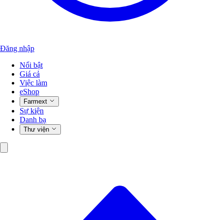
Đăng nhập
Nổi bật
Giá cả
Việc làm
eShop
Farmext
Sự kiện
Danh bạ
Thư viện