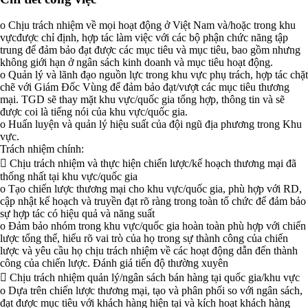
o Chịu trách nhiệm về mọi hoạt động ở Việt Nam và/hoặc trong khu
vựcđược chỉ định, hợp tác làm việc với các bộ phận chức năng tập
trung để đảm bảo đạt được các mục tiêu và mục tiêu, bao gồm nhưng
không giới hạn ở ngân sách kinh doanh và mục tiêu hoạt động.
o Quản lý và lãnh đạo nguồn lực trong khu vực phụ trách, hợp tác chặt
chẽ với Giám Đốc Vùng để đảm bảo đạt/vượt các mục tiêu thương
mại. TGD sẽ thay mặt khu vực/quốc gia tổng hợp, thông tin và sẽ
được coi là tiếng nói của khu vực/quốc gia.
o Huấn luyện và quản lý hiệu suất của đội ngũ địa phương trong Khu
vực.
Trách nhiệm chính:
 Chịu trách nhiệm và thực hiện chiến lược/kế hoạch thương mại đã
thống nhất tại khu vực/quốc gia
o Tạo chiến lược thương mại cho khu vực/quốc gia, phù hợp với RD,
cập nhật kế hoạch và truyền đạt rõ ràng trong toàn tổ chức để đảm bảo
sự hợp tác có hiệu quả và năng suất
o Đảm bảo nhóm trong khu vực/quốc gia hoàn toàn phù hợp với chiến
lược tổng thể, hiểu rõ vai trò của họ trong sự thành công của chiến
lược và yêu cầu họ chịu trách nhiệm về các hoạt động dẫn đến thành
công của chiến lược. Đánh giá tiến độ thường xuyên
 Chịu trách nhiệm quản lý/ngân sách bán hàng tại quốc gia/khu vực
o Dựa trên chiến lược thương mại, tạo và phân phối so với ngân sách,
đạt được mục tiêu với khách hàng hiện tại và kích hoạt khách hàng