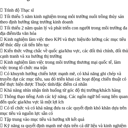
 Trình độ Thạc sĩ
 Tối thiểu 5 năm kinh nghiệm trong môi trường nuôi trồng thủy sản
theo định hướng tăng trưởng kinh doanh
 Tối thiểu 2 năm quản lý và phát triển con người trong môi trường đa
địa điểm/đa văn hóa
 Kinh nghiệm làm việc theo KPI và thực hiện/đo lường các mục tiêu
để thúc đẩy cải tiến liên tục
 Kiến thức vững chắc về quốc gia/khu vực, các đối thủ chính, đối thủ
cạnh tranh và xu hướng thị trường
 Kinh nghiệm làm việc trong môi trường thương mại quốc tế, làm
việc trong tổ chức ma trận
 Có khuynh hướng chiến lược mạnh mẽ, có khả năng ghi chép và
truyền đạt các mục tiêu, sau đó triển khai các hoạt động chiến thuật có
thể thực hiện được Thuộc tính/đặc điểm cá nhân
 Khả năng nhìn nhận tình huống từ góc độ thị trường/khách hàng
 Thông thạo tiếng Anh các kỹ năng. Các ngôn ngữ bổ sung liên quan
đến quốc gia/khu vực là một lợi ích
 Có tổ chức và có khả năng đưa ra các quyết định khó khăn dựa trên
mục tiêu và nguồn lực sẵn có
 Tập trung vào mục tiêu và hướng tới kết quả
 Kỹ năng ra quyết định mạnh mẽ dựa trên cả dữ liệu và kinh nghiệm