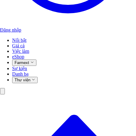
Đăng nhập
Nổi bật
Giá cả
Việc làm
eShop
Farmext
Sự kiện
Danh bạ
Thư viện