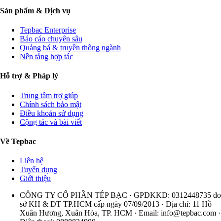
Sản phẩm & Dịch vụ
Tepbac Enterprise
Báo cáo chuyên sâu
Quảng bá & truyền thông ngành
Nền tảng hợp tác
Hỗ trợ & Pháp lý
Trung tâm trợ giúp
Chính sách bảo mật
Điều khoản sử dụng
Cộng tác và bài viết
Về Tepbac
Liên hệ
Tuyển dụng
Giới thiệu
CÔNG TY CỔ PHẦN TÉP BẠC · GPDKKD: 0312448735 do
sở KH & ĐT TP.HCM cấp ngày 07/09/2013 · Địa chỉ: 11 Hồ
Xuân Hương, Xuân Hòa, TP. HCM · Email:
info@tepbac.com
·