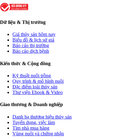
Dữ liệu & Thị trường
Giá thủy sản hôm nay
Biểu đồ & lịch sử giá
Báo cáo thị trường
Báo cáo dịch bệnh
Kiến thức & Cộng đồng
Kỹ thuật nuôi trồng
Quy trình & mô hình nuôi
Đặc điểm loài thủy sản
Thư viện Ebook & Video
Giao thương & Doanh nghiệp
Danh bạ thương hiệu thủy sản
Tuyển dụng, việc làm
Tìm nhà mua hàng
Vùng nuôi và chứng nhận