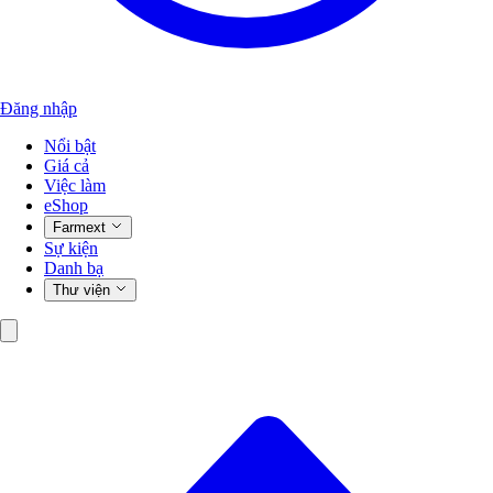
Đăng nhập
Nổi bật
Giá cả
Việc làm
eShop
Farmext
Sự kiện
Danh bạ
Thư viện