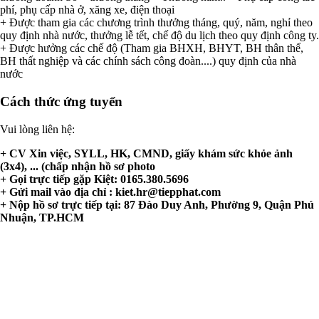
phí, phụ cấp nhà ở, xăng xe, điện thoại
+ Được tham gia các chương trình thưởng tháng, quý, năm, nghỉ theo
quy định nhà nước, thưởng lễ tết, chế độ du lịch theo quy định công ty.
+ Được hưởng các chế độ (Tham gia BHXH, BHYT, BH thân thể,
BH thất nghiệp và các chính sách công đoàn....) quy định của nhà
nước
Cách thức ứng tuyển
Vui lòng liên hệ:
+ CV Xin việc, SYLL, HK, CMND, giấy khám sức khỏe ảnh
(3x4), ... (chấp nhận hồ sơ photo
+ Gọi trực tiếp gặp Kiệt: 0165.380.5696
+ Gửi mail vào địa chỉ :
kiet.hr@tiepphat.com
+ Nộp hồ sơ trực tiếp tại: 87 Đào Duy Anh, Phường 9, Quận Phú
Nhuận, TP.HCM