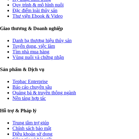
Quy trình & mô hình nuôi
Đặc điểm loài thủy sản
Thư viện Ebook & Video
Giao thương & Doanh nghiệp
Danh bạ thương hiệu thủy sản
Tuyển dụng, việc làm
Tìm nhà mua hàng
Vùng nuôi và chứng nhận
Sản phẩm & Dịch vụ
Tepbac Enterprise
Báo cáo chuyên sâu
Quảng bá & truyền thông ngành
Nền tảng hợp tác
Hỗ trợ & Pháp lý
Trung tâm trợ giúp
Chính sách bảo mật
Điều khoản sử dụng