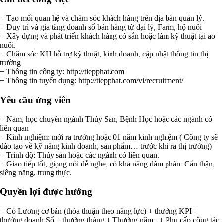
+ Tạo mối quan hệ và chăm sóc khách hàng trên địa bàn quản lý.
+ Duy trì và gia tăng doanh số bán hàng từ đại lý, Farm, hộ nuôi
+ Xây dựng và phát triển khách hàng có sắn hoặc làm kỹ thuật tại ao
nuôi.
+ Chăm sóc KH hỗ trợ kỹ thuật, kinh doanh, cập nhật thông tin thị
trường
+ Thông tin công ty: http://tiepphat.com
+ Thông tin tuyển dụng: http://tiepphat.com/vi/recruitment/
Yêu cầu ứng viên
+ Nam, học chuyên ngành Thủy Sản, Bệnh Học hoặc các ngành có
liên quan
+ Kinh nghiệm: mới ra trường hoặc 01 năm kinh nghiệm ( Công ty sẽ
đào tạo về kỹ năng kinh doanh, sản phẩm… trước khi ra thị trường)
+ Trình độ: Thủy sản hoặc các ngành có liên quan.
+ Giao tiếp tốt, giọng nói dễ nghe, có khả năng đàm phán. Cẩn thận,
siêng năng, trung thực.
Quyền lợi được hưởng
+ Có Lương cơ bản (thỏa thuận theo năng lực) + thưởng KPI +
thưởng doanh Số + thưởng tháng + Thưởng năm.. + Phụ cấp công tác