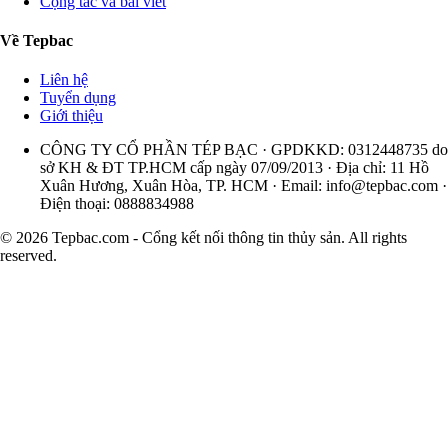
Cộng tác và bài viết
Về Tepbac
Liên hệ
Tuyển dụng
Giới thiệu
CÔNG TY CỔ PHẦN TÉP BẠC · GPDKKD: 0312448735 do
sở KH & ĐT TP.HCM cấp ngày 07/09/2013 · Địa chỉ: 11 Hồ
Xuân Hương, Xuân Hòa, TP. HCM · Email:
info@tepbac.com
·
Điện thoại: 0888834988
© 2026 Tepbac.com - Cổng kết nối thông tin thủy sản. All rights
reserved.