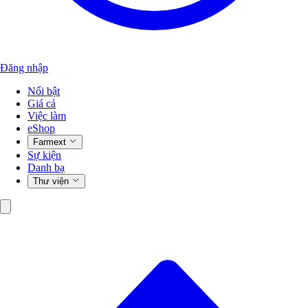
Đăng nhập
Nổi bật
Giá cả
Việc làm
eShop
Farmext
Sự kiện
Danh bạ
Thư viện