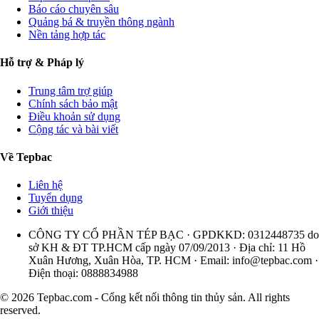
Báo cáo chuyên sâu
Quảng bá & truyền thông ngành
Nền tảng hợp tác
Hỗ trợ & Pháp lý
Trung tâm trợ giúp
Chính sách bảo mật
Điều khoản sử dụng
Cộng tác và bài viết
Về Tepbac
Liên hệ
Tuyển dụng
Giới thiệu
CÔNG TY CỔ PHẦN TÉP BẠC · GPDKKD: 0312448735 do
sở KH & ĐT TP.HCM cấp ngày 07/09/2013 · Địa chỉ: 11 Hồ
Xuân Hương, Xuân Hòa, TP. HCM · Email:
info@tepbac.com
·
Điện thoại: 0888834988
© 2026 Tepbac.com - Cổng kết nối thông tin thủy sản. All rights
reserved.