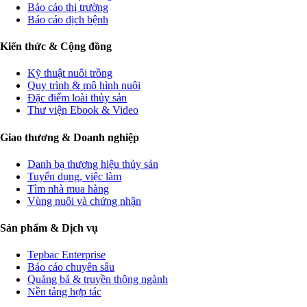
Báo cáo thị trường
Báo cáo dịch bệnh
Kiến thức & Cộng đồng
Kỹ thuật nuôi trồng
Quy trình & mô hình nuôi
Đặc điểm loài thủy sản
Thư viện Ebook & Video
Giao thương & Doanh nghiệp
Danh bạ thương hiệu thủy sản
Tuyển dụng, việc làm
Tìm nhà mua hàng
Vùng nuôi và chứng nhận
Sản phẩm & Dịch vụ
Tepbac Enterprise
Báo cáo chuyên sâu
Quảng bá & truyền thông ngành
Nền tảng hợp tác