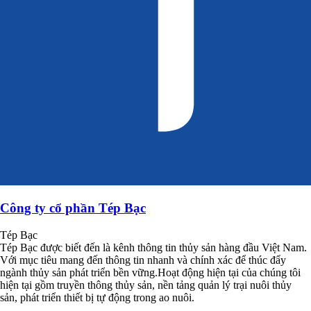
Công ty cổ phần Tép Bạc
Tép Bạc
Tép Bạc được biết đến là kênh thông tin thủy sản hàng đầu Việt Nam.
Với mục tiêu mang đến thông tin nhanh và chính xác để thúc đẩy
ngành thủy sản phát triển bền vững.Hoạt động hiện tại của chúng tôi
hiện tại gồm truyền thông thủy sản, nền tảng quản lý trại nuôi thủy
sản, phát triển thiết bị tự động trong ao nuôi.