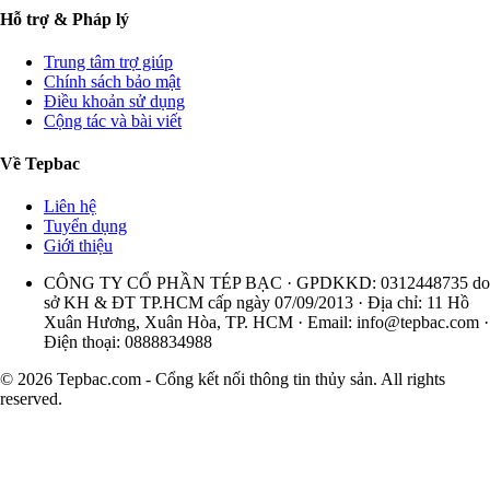
Hỗ trợ & Pháp lý
Trung tâm trợ giúp
Chính sách bảo mật
Điều khoản sử dụng
Cộng tác và bài viết
Về Tepbac
Liên hệ
Tuyển dụng
Giới thiệu
CÔNG TY CỔ PHẦN TÉP BẠC · GPDKKD: 0312448735 do
sở KH & ĐT TP.HCM cấp ngày 07/09/2013 · Địa chỉ: 11 Hồ
Xuân Hương, Xuân Hòa, TP. HCM · Email:
info@tepbac.com
·
Điện thoại: 0888834988
© 2026 Tepbac.com - Cổng kết nối thông tin thủy sản. All rights
reserved.