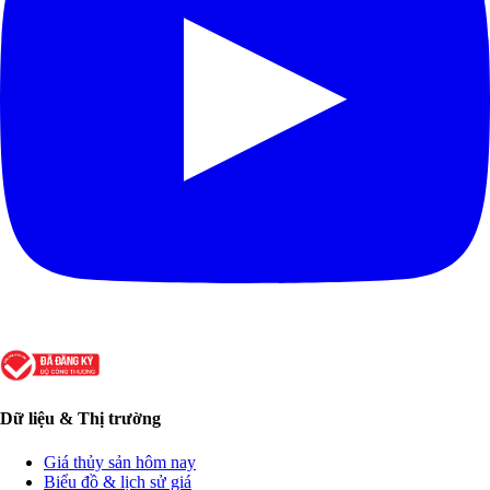
Dữ liệu & Thị trường
Giá thủy sản hôm nay
Biểu đồ & lịch sử giá