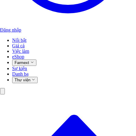
Đăng nhập
Nổi bật
Giá cả
Việc làm
eShop
Farmext
Sự kiện
Danh bạ
Thư viện