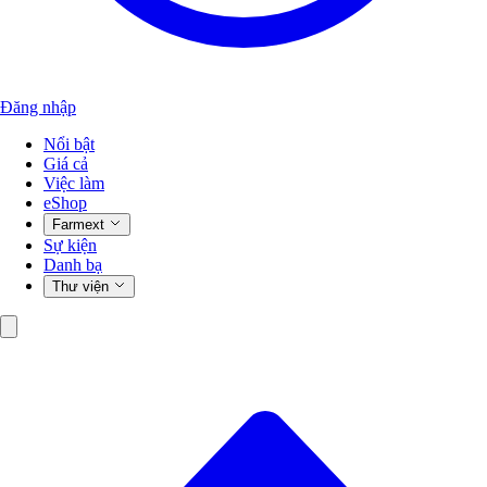
Đăng nhập
Nổi bật
Giá cả
Việc làm
eShop
Farmext
Sự kiện
Danh bạ
Thư viện