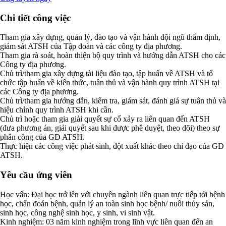
Chi tiết công việc
Tham gia xây dựng, quản lý, đào tạo và vận hành đội ngũ thẩm định,
giám sát ATSH của Tập đoàn và các công ty địa phương.
Tham gia rà soát, hoàn thiện bộ quy trình và hướng dẫn ATSH cho các
Công ty địa phương.
Chủ trì/tham gia xây dựng tài liệu đào tạo, tập huấn về ATSH và tổ
chức tập huấn về kiến thức, tuân thủ và vận hành quy trình ATSH tại
các Công ty địa phương.
Chủ trì/tham gia hướng dẫn, kiểm tra, giám sát, đánh giá sự tuân thủ và
hiệu chỉnh quy trình ATSH khi cần.
Chủ trì hoặc tham gia giải quyết sự cố xảy ra liên quan đến ATSH
(đưa phương án, giải quyết sau khi được phê duyệt, theo dõi) theo sự
phân công của GĐ ATSH.
Thực hiện các công việc phát sinh, đột xuất khác theo chỉ đạo của GĐ
ATSH.
Yêu cầu ứng viên
Học vấn: Đại học trở lên với chuyên ngành liên quan trực tiếp tới bệnh
học, chẩn đoán bệnh, quản lý an toàn sinh học bệnh/ nuôi thủy sản,
sinh học, công nghệ sinh học, y sinh, vi sinh vật.
Kinh nghiệm: 03 năm kinh nghiệm trong lĩnh vực liên quan đến an