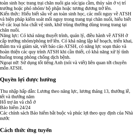
toàn sinh học trang trại chăn nuôi gia súc/gia cầm, thủy sản ở vị trí
trưởng hoặc phó nhóm/ bộ phận hoặc tương đương trở lên.
Kiến thức: Hiểu biết sâu về an toàn sinh học, các mối nguy về ATSH
và biện pháp kiểm soát mối nguy trong trang trại chăn nuôi, hiểu biết
về các loại hóa chất vệ sinh, khử trùng thường dùng trong trang tại
chăn nuôi.
Năng lực: Có khả năng thuyết trình, quản lý, điều hành về ATSH ở
cấp trưởng nhóm/phòng trở lên. Có khả năng lập kế hoạch, triển khai,
thẩm tra và giám sát, viết báo cáo ATSH, có năng lực soạn thảo và
hoàn thiện các quy trình ATSH khi cần thiết, có khả năng xử lý tình
huống trong phòng chống dịch bệnh.
Ngoại nữ: Sử dụng tốt tiếng Anh (nói và viết) liên quan tới chuyên
môn ATSH.
Quyền lợi được hưởng
Thu nhập hấp dẫn: Lương theo năng lực, lương tháng 13, thưởng lễ,
tết và thưởng năm
Hỗ trợ ăn và chỗ ở
Bảo hiểm 24/24
Các chính sách Bảo hiểm bắt buộc và phúc lợi theo quy định của Nhà
nước
Cách thức ứng tuyển