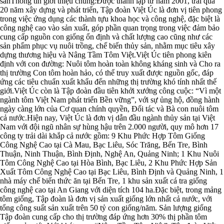
sảnThông tin giới thiệu chung:Được thành lập từ năm 2001, trải qua
20 năm xây dựng và phát triển, Tập đoàn Việt Úc là đơn vị tiên phong
trong việc ứng dụng các thành tựu khoa học và công nghệ, đặc biệt là
công nghệ cao vào sản xuất, góp phần quan trọng trong việc đảm bảo
cung cấp nguồn con giống ổn định và chất lượng cao cũng như các
sản phẩm phục vụ nuôi trồng, chế biến thủy sản, nhằm mục tiêu xây
dựng thương hiệu và Nâng Tầm Tôm Việt.Việt Úc tiên phong kiên
định với con đường: Nuôi tôm hoàn toàn không kháng sinh và Cho ra
thị trường Con tôm hoàn hảo, có thể truy xuất được nguồn gốc, đáp
ứng các tiêu chuẩn xuất khẩu đến những thị trường khó tính nhất thế
giới.Việt Úc còn là Tập đoàn đầu tiên khởi xướng công cuộc: “Vì một
ngành tôm Việt Nam phát triển Bền vững”, với sự ủng hộ, đồng hành
ngày càng lớn của Cơ quan chính quyền, Đối tác và Bà con nuôi tôm
cả nước.Hiện nay, Việt Úc là đơn vị dẫn đầu ngành thủy sản tại Việt
Nam với đội ngũ nhân sự hùng hậu trên 2.000 người, quy mô hơn 17
công ty trải dài khắp cả nước gồm: 9 Khu Phức Hợp Tôm Giống
Công Nghệ Cao tại Cà Mau, Bạc Liêu, Sóc Trăng, Bến Tre, Bình
Thuận, Ninh Thuận, Bình Định, Nghệ An, Quảng Ninh; 1 Khu Nuôi
Tôm Công Nghệ Cao tại Hòa Bình, Bạc Liêu, 2 Khu Phức Hợp Sản
Xuất Tôm Công Nghệ Cao tại Bạc Liêu, Bình Định và Quảng Ninh, 1
nhà máy chế biến thức ăn tại Bến Tre, 1 khu sản xuất cá tra giống
công nghệ cao tại An Giang với diện tích 104 ha.Đặc biệt, trong mảng
tôm giống, Tập đoàn là đơn vị sản xuất giống lớn nhất cả nước, với
tổng công suất sản xuất trên 50 tỷ con giống/năm. Sản lượng giống
Tập đoàn cung cấp cho thị trường đáp ứng hơn 30% thị phần tôm