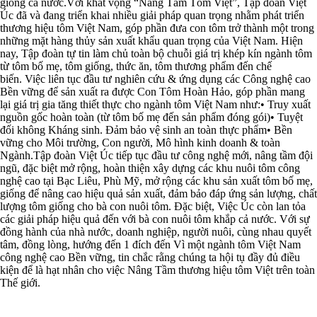
giống cả nước.Với khát vọng “Nâng Tầm Tôm Việt”, Tập đoàn Việt
Úc đã và đang triển khai nhiều giải pháp quan trọng nhằm phát triển
thương hiệu tôm Việt Nam, góp phần đưa con tôm trở thành một trong
những mặt hàng thủy sản xuất khẩu quan trọng của Việt Nam. Hiện
nay, Tập đoàn tự tin làm chủ toàn bộ chuỗi giá trị khép kín ngành tôm
từ tôm bố mẹ, tôm giống, thức ăn, tôm thương phẩm đến chế
biến. Việc liên tục đầu tư nghiên cứu & ứng dụng các Công nghệ cao
Bền vững để sản xuất ra được Con Tôm Hoàn Hảo, góp phần mang
lại giá trị gia tăng thiết thực cho ngành tôm Việt Nam như:• Truy xuất
nguồn gốc hoàn toàn (từ tôm bố mẹ đến sản phẩm đóng gói)• Tuyệt
đối không Kháng sinh. Đảm bảo vệ sinh an toàn thực phẩm• Bền
vững cho Môi trường, Con người, Mô hình kinh doanh & toàn
Ngành.Tập đoàn Việt Úc tiếp tục đầu tư công nghệ mới, nâng tầm đội
ngũ, đặc biệt mở rộng, hoàn thiện xây dựng các khu nuôi tôm công
nghệ cao tại Bạc Liêu, Phù Mỹ, mở rộng các khu sản xuất tôm bố mẹ,
giống để nâng cao hiệu quả sản xuất, đảm bảo đáp ứng sản lượng, chất
lượng tôm giống cho bà con nuôi tôm. Đặc biệt, Việc Úc còn lan tỏa
các giải pháp hiệu quả đến với bà con nuôi tôm khắp cả nước. Với sự
đồng hành của nhà nước, doanh nghiệp, người nuôi, cùng nhau quyết
tâm, đồng lòng, hướng đến 1 đích đến Vì một ngành tôm Việt Nam
công nghệ cao Bền vững, tin chắc rằng chúng ta hội tụ đầy đủ điều
kiện để là hạt nhân cho việc Nâng Tầm thương hiệu tôm Việt trên toàn
Thế giới.