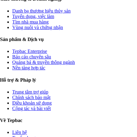
Danh bạ thương hiệu thủy sản
Tuyển dụng, việc làm
Tìm nhà mua hàng
Vùng nuôi và chứng nhận
Sản phẩm & Dịch vụ
Tepbac Enterprise
Báo cáo chuyên sâu
Quảng bá & truyền thông ngành
Nền tảng hợp tác
Hỗ trợ & Pháp lý
Trung tâm trợ giúp
Chính sách bảo mật
Điều khoản sử dụng
Cộng tác và bài viết
Về Tepbac
Liên hệ