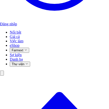
Đăng nhập
Nổi bật
Giá cả
Việc làm
eShop
Farmext
Sự kiện
Danh bạ
Thư viện